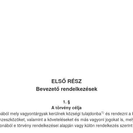
ELSŐ RÉSZ
Bevezető rendelkezések
1. §
A törvény célja
1)
nából mely vagyontárgyak kerülnek községi tulajdonba
és rendezni a 
pénzeszközöket, valamint a követeléseket és más vagyoni jogokat is, 
onából e törvény rendelkezései alapján vagy külön rendelkezés szerint 