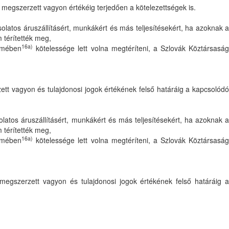
 megszerzett vagyon értékéig terjedően a kötelezettségek is.
solatos áruszállításért, munkákért és más teljesítésekért, ha azoknak a
 térítették meg,
16a)
elmében
kötelessége lett volna megtéríteni, a Szlovák Köztársasá
tt vagyon és tulajdonosi jogok értékének felső határáig a kapcsolódó
solatos áruszállításért, munkákért és más teljesítésekért, ha azoknak a
 térítették meg,
16a)
elmében
kötelessége lett volna megtéríteni, a Szlovák Köztársasá
megszerzett vagyon és tulajdonosi jogok értékének felső határáig a