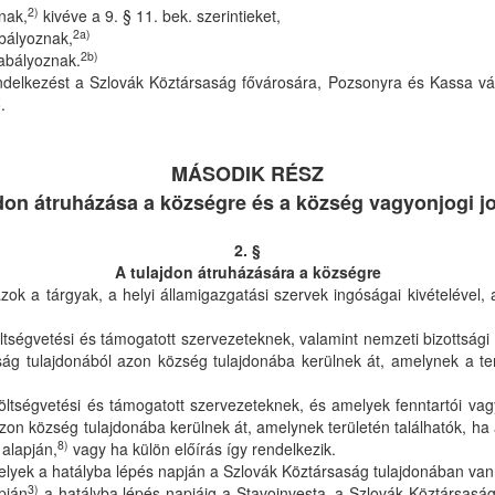
2)
nak,
kivéve a 9. § 11. bek. szerintieket,
2a)
bályoznak,
2b)
zabályoznak.
ndelkezést a Szlovák Köztársaság fővárosára, Pozsonyra és Kassa vá
.
MÁSODIK RÉSZ
don átruházása a községre és a község vagyonjogi j
2. §
A tulajdon átruházására a községre
zok a tárgyak, a helyi államigazgatási szervek ingóságai kivételével,
öltségvetési és támogatott szervezeteknek, valamint nemzeti bizottsági
g tulajdonából azon község tulajdonába kerülnek át, amelynek a ter
öltségvetési és támogatott szervezeteknek, és amelyek fenntartói vagy 
zon község tulajdonába kerülnek át, amelynek területén találhatók, ha a
8)
 alapján,
vagy ha külön előírás így rendelkezik.
elyek a hatályba lépés napján a Szlovák Köztársaság tulajdonában van
3)
pján
a hatályba lépés napjáig a Stavoinvesta, a Szlovák Köztársaság 