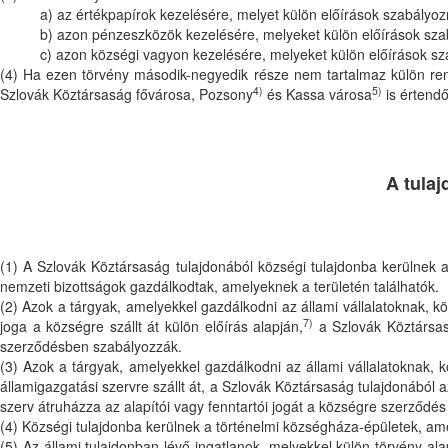
a) az értékpapírok kezelésére, melyet külön előírások szabályoz
b) azon pénzeszközök kezelésére, melyeket külön előírások sza
c) azon községi vagyon kezelésére, melyeket külön előírások s
(4) Ha ezen törvény második-negyedik része nem tartalmaz külön re
4)
5)
Szlovák Köztársaság fővárosa, Pozsony
és Kassa városa
is értendő
A tulaj
(1) A Szlovák Köztársaság tulajdonából községi tulajdonba kerülnek a
nemzeti bizottságok gazdálkodtak, amelyeknek a területén találhatók.
(2) Azok a tárgyak, amelyekkel gazdálkodni az állami vállalatoknak, k
7)
joga a községre szállt át külön előírás alapján,
a Szlovák Köztársasá
szerződésben szabályozzák.
(3) Azok a tárgyak, amelyekkel gazdálkodni az állami vállalatoknak, k
államigazgatási szervre szállt át, a Szlovák Köztársaság tulajdonából a
szerv átruházza az alapítói vagy fenntartói jogát a községre szerződés
(4) Községi tulajdonba kerülnek a történelmi községháza-épületek, am
(5) Az állami tulajdonban lévő ingatlanok, melyekkel külön törvény ala