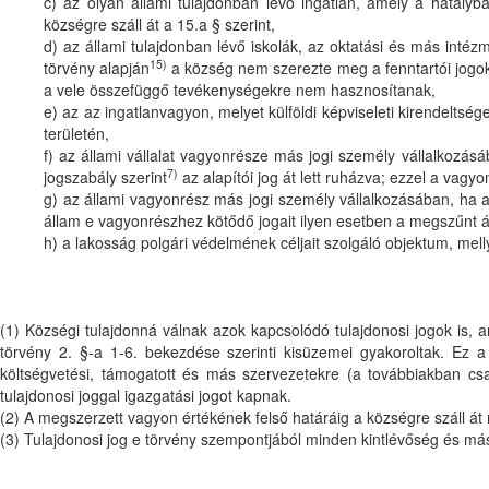
c) az olyan állami tulajdonban lévő ingatlan, amely a hatályb
községre száll át a 15.a § szerint,
d) az állami tulajdonban lévő iskolák, az oktatási és más inté
15)
törvény alapján
a község nem szerezte meg a fenntartói jogoka
a vele összefüggő tevékenységekre nem hasznosítanak,
e) az az ingatlanvagyon, melyet külföldi képviseleti kirendelts
területén,
f) az állami vállalat vagyonrésze más jogi személy vállalkozásá
7)
jogszabály szerint
az alapítói jog át lett ruházva; ezzel a vagyo
g) az állami vagyonrész más jogi személy vállalkozásában, ha az
állam e vagyonrészhez kötődő jogait ilyen esetben a megszűnt álla
h) a lakosság polgári védelmének céljait szolgáló objektum, mell
(1) Községi tulajdonná válnak azok kapcsolódó tulajdonosi jogok is, a
törvény 2. §-a 1-6. bekezdése szerinti kisüzemei gyakoroltak. Ez a
költségvetési, támogatott és más szervezetekre (a továbbiakban csa
tulajdonosi joggal igazgatási jogot kapnak.
(2) A megszerzett vagyon értékének felső határáig a községre száll át
(3) Tulajdonosi jog e törvény szempontjából minden kintlévőség és má