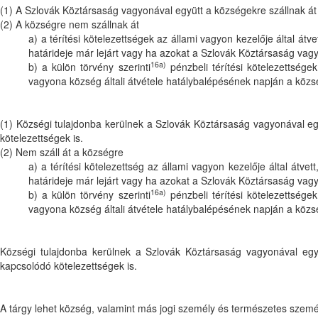
(1) A Szlovák Köztársaság vagyonával együtt a községekre szállnak át a
(2) A községre nem szállnak át
a) a térítési kötelezettségek az állami vagyon kezelője által át
határideje már lejárt vagy ha azokat a Szlovák Köztársaság vagy
16a)
b) a külön törvény szerinti
pénzbeli térítési kötelezettsége
vagyona község általi átvétele hatálybalépésének napján a közsé
(1) Községi tulajdonba kerülnek a Szlovák Köztársaság vagyonával egy
kötelezettségek is.
(2) Nem száll át a községre
a) a térítési kötelezettség az állami vagyon kezelője által átv
határideje már lejárt vagy ha azokat a Szlovák Köztársaság vagy
16a)
b) a külön törvény szerinti
pénzbeli térítési kötelezettsége
vagyona község általi átvétele hatálybalépésének napján a közsé
Községi tulajdonba kerülnek a Szlovák Köztársaság vagyonával együ
kapcsolódó kötelezettségek is.
A tárgy lehet község, valamint más jogi személy és természetes szemé