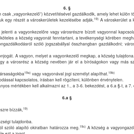
6. §
sak „vagyonkezelő”) közvetítésével gazdálkodik, amely lehet külön tör
19)
k egy részét a városkerületek kezelésébe adják.
A városkerület a 
jelenti a vagyonkezelőre vagy városrészre bízott vagyonnal kapcsol
köteles a község vagyonát fenntartani, a tevékenységi körében meghat
ongazdálkodásról szóló jogszabállyal összhangban gazdálkodni; vár
donjogát. A vagyon, melyet a vagyonkezelő megkap, a község tulajdona
y a városrész a község nevében jár el a bíróságokon vagy más sze
19a)
19b)
 társaságokba
vagy vagyonával jogi személyt alapíthat.
dással kapcsolatos, írásban kell rögzíteni, különben érvénytelen.
nyos mértékben kell alkalmazni az 1., a 3-6. bekezdést, a 6.a §-t, a 7. é
6.a §
19)
szre bízzák,
zségi tulajdonba.
19c)
l szóló alapító okiratban határozza meg.
A község a vagyongazdál
e ezt a jogot.