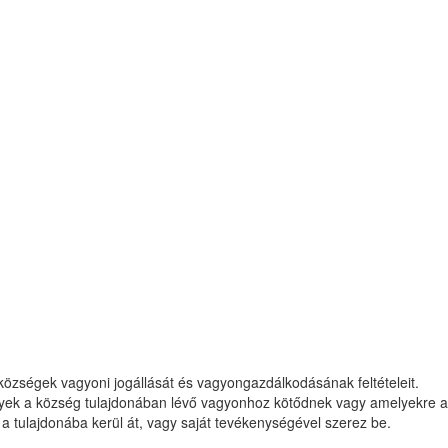
községek vagyoni jogállását és vagyongazdálkodásának feltételeit.
melyek a község tulajdonában lévő vagyonhoz kötődnek vagy amelyekre a
a tulajdonába kerül át, vagy saját tevékenységével szerez be.