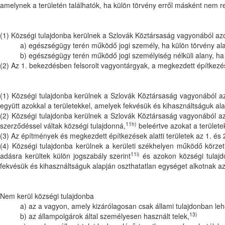
amelynek a területén találhatók, ha külön törvény erről másként nem r
(1) Községi tulajdonba kerülnek a Szlovák Köztársaság vagyonából az
a) egészségügy terén működő jogi személy, ha külön törvény alapj
b) egészségügy terén működő jogi személyiség nélküli alany, ha 
(2) Az 1. bekezdésben felsorolt vagyontárgyak, a megkezdett építkezés
(1) Községi tulajdonba kerülnek a Szlovák Köztársaság vagyonából az
együtt azokkal a területekkel, amelyek fekvésük és kihasználtságuk al
(2) Községi tulajdonba kerülnek a Szlovák Köztársaság vagyonából az
11h)
szerződéssel váltak községi tulajdonná,
beleértve azokat a területe
(3) Az építmények és megkezdett építkezések alatti területek az 1. é
(4) Községi tulajdonba kerülnek a kerületi székhelyen működő körzet
11i)
adásra kerültek külön jogszabály szerint
és azokon községi tulajdo
fekvésük és kihasználtságuk alapján oszthatatlan egységet alkotnak a
Nem kerül községi tulajdonba
a) az a vagyon, amely kizárólagosan csak állami tulajdonban leh
13)
b) az állampolgárok által személyesen használt telek,