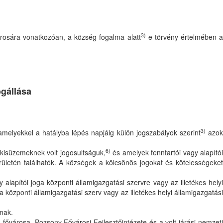
3)
rosára vonatkozóan, a község fogalma alatt
e törvény értelmében 
ogállása
3)
 amelyekkel a hatályba lépés napjáig külön jogszabályok szerint
azo
6)
 kisüzemeknek volt jogosultságuk,
és amelyek fenntartói vagy alapító
ületén találhatók. A községek a kölcsönös jogokat és kötelességeke
alapítói joga központi államigazgatási szervre vagy az illetékes helyi
 központi államigazgatási szerv vagy az illetékes helyi államigazgatási
nak.
fővárosa, Pozsony Fővárosi Fejlesztőintézete és a volt járási nemzeti