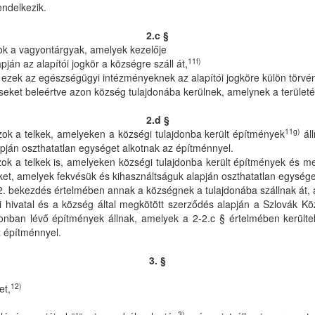
endelkezik.
2.c §
ok a vagyontárgyak, amelyek kezelője
11f)
án az alapítói jogkör a községre száll át,
ezek az egészségügyi intézményeknek az alapítói jogköre külön törvény
eket beleértve azon község tulajdonába kerülnek, amelynek a területén
2.d §
11g)
ok a telkek, amelyeken a községi tulajdonba került építmények
áll
apján oszthatatlan egységet alkotnak az építménnyel.
ok a telkek is, amelyeken községi tulajdonba került építmények és me
ket, amelyek fekvésük és kihasználtságuk alapján oszthatatlan egység
s 2. bekezdés értelmében annak a községnek a tulajdonába szállnak át
i hivatal és a község által megkötött szerződés alapján a Szlovák Kö
nban lévő építmények állnak, amelyek a 2-2.c § értelmében kerültek
z építménnyel.
3. §
12)
et,
3)