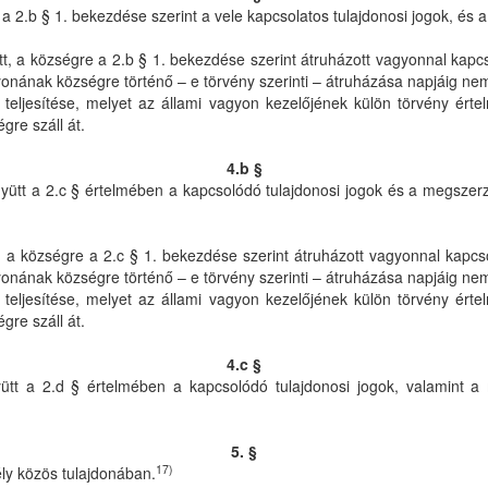
 2.b § 1. bekezdése szerint a vele kapcsolatos tulajdonosi jogok, és a
vett, a községre a 2.b § 1. bekezdése szerint átruházott vagyonnal kapc
onának községre történő – e törvény szerinti – átruházása napjáig nem
k teljesítése, melyet az állami vagyon kezelőjének külön törvény ért
gre száll át.
4.b §
ütt a 2.c § értelmében a kapcsolódó tulajdonosi jogok és a megszerze
ett, a községre a 2.c § 1. bekezdése szerint átruházott vagyonnal kapc
onának községre történő – e törvény szerinti – átruházása napjáig nem
k teljesítése, melyet az állami vagyon kezelőjének külön törvény ért
gre száll át.
4.c §
tt a 2.d § értelmében a kapcsolódó tulajdonosi jogok, valamint a 
5. §
17)
ly közös tulajdonában.