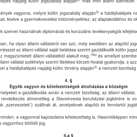
alépés napjáig külön jogszabály alapján
más mint állami szervezet t
3)
zmények vagyona, melyre külön jogszabály alapján
a hatálybalépés na
t, kivéve a gyermeknevelési intézményekhez, az alapiskolákhoz és okt
égek szervei használnak diplomáciai és konzuláris tevékenységük kifejt
ban, ha olyan állami vállalatról van szó, mely esetében az alapítói jo
nrésszel az állami vállalat saját belátása szerint gazdálkodik külön jog
15b)
 megszüntetett állami vállalatból alakult meg,
és amellyel szemben
mi vállalat székhelye szerint illetékes körzeti hivatal gyakorolja, s azz
3)
yel a hatálybalépés napjáig külön törvény alapján
a nemzeti bizottság
4. §
Egyéb vagyon és kötelezettségek átruházása a községre
melyeket a gazdálkodás során a nemzeti bizottság, az állami vállalat,
 rendelkezés átmenetileg a Stavoinvesta beruházási jogkörére is vo
k „szervezetek”) szállnak át, amelyeknek alapítói és fenntartói jo
 minden, a vagyonnal kapcsolatos kötelezettség is. Hasonlóképpen minde
s vagyonhoz kötődő jog.
4.a §