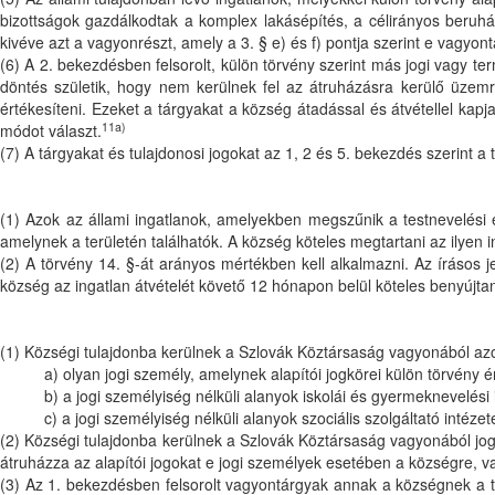
bizottságok gazdálkodtak a komplex lakásépítés, a célirányos beruház
kivéve azt a vagyonrészt, amely a 3. § e) és f) pontja szerint e vagyo
(6) A 2. bekezdésben felsorolt, külön törvény szerint más jogi vagy t
döntés születik, hogy nem kerülnek fel az átruházásra kerülő üzemr
értékesíteni. Ezeket a tárgyakat a község átadással és átvétellel kapj
11a)
módot választ.
(7) A tárgyakat és tulajdonosi jogokat az 1, 2 és 5. bekezdés szerint a
(1) Azok az állami ingatlanok, amelyekben megszűnik a testnevelési 
amelynek a területén találhatók. A község köteles megtartani az ilyen i
(2) A törvény 14. §-át arányos mértékben kell alkalmazni. Az írásos j
község az ingatlan átvételét követő 12 hónapon belül köteles benyújta
(1) Községi tulajdonba kerülnek a Szlovák Köztársaság vagyonából az
a) olyan jogi személy, amelynek alapítói jogkörei külön törvény 
b) a jogi személyiség nélküli alanyok iskolái és gyermeknevelés
c) a jogi személyiség nélküli alanyok szociális szolgáltató intéz
(2) Községi tulajdonba kerülnek a Szlovák Köztársaság vagyonából jog
átruházza az alapítói jogokat e jogi személyek esetében a községre, v
(3) Az 1. bekezdésben felsorolt vagyontárgyak annak a községnek a t