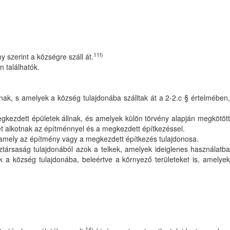
11f)
 szerint a községre száll át.
 találhatók.
nak, s amelyek a község tulajdonába szálltak át a 2-2.c § értelmében
gkezdett épületek állnak, és amelyek külön törvény alapján megkötött
et alkotnak az építménnyel és a megkezdett építkezéssel.
, amely az építmény vagy a megkezdett építkezés tulajdonosa.
ztársaság tulajdonából azok a telkek, amelyek ideiglenes használatba
 a község tulajdonába, beleértve a környező területeket is, amelye
14)