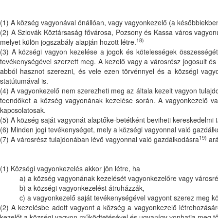
(1) A község vagyonával önállóan, vagy vagyonkezelő (a későbbiekben c
(2) A Szlovák Köztársaság fővárosa, Pozsony és Kassa város vagyonu
18)
melyet külön jogszabály alapján hozott létre.
(3) A községi vagyon kezelése a jogok és kötelességek összességét 
tevékenységével szerzett meg. A kezelő vagy a városrész jogosult és 
abból hasznot szerezni, és vele ezen törvénnyel és a községi vagy
statútumával is.
(4) A vagyonkezelő nem szerezheti meg az általa kezelt vagyon tulaj
teendőket a község vagyonának kezelése során. A vagyonkezelő vag
kapcsolatosak.
(5) A község saját vagyonát alaptőke-betétként beviheti kereskedelmi
(6) Minden jogi tevékenységet, mely a községi vagyonnal való gazdálko
19)
(7) A városrész tulajdonában lévő vagyonnal való gazdálkodásra
ará
(1) Községi vagyonkezelés akkor jön létre, ha
a) a község vagyonának kezelését vagyonkezelőre vagy városré
b) a községi vagyonkezelést átruházzák,
c) a vagyonkezelő saját tevékenységével vagyont szerez meg kö
(2) A kezelésbe adott vagyont a község a vagyonkezelő létrehozásáró
kezelőt a községi vagyon működtetésével és ugyanígy vonhatja meg től