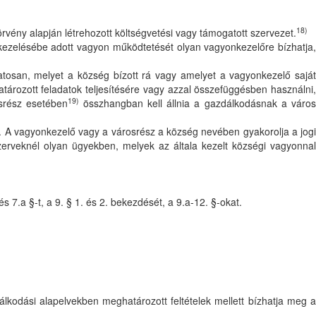
18)
vény alapján létrehozott költségvetési vagy támogatott szervezet.
kezelésébe adott vagyon működtetését olyan vagyonkezelőre bízhatja
atosan, melyet a község bízott rá vagy amelyet a vagyonkezelő saját
ározott feladatok teljesítésére vagy azzal összefüggésben használni,
19)
osrész esetében
összhangban kell állnia a gazdálkodásnak a váro
. A vagyonkezelő vagy a városrész a község nevében gyakorolja a jogi
rveknél olyan ügyekben, melyek az általa kezelt községi vagyonnal
s 7.a §-t, a 9. § 1. és 2. bekezdését, a 9.a-12. §-okat.
kodási alapelvekben meghatározott feltételek mellett bízhatja meg 