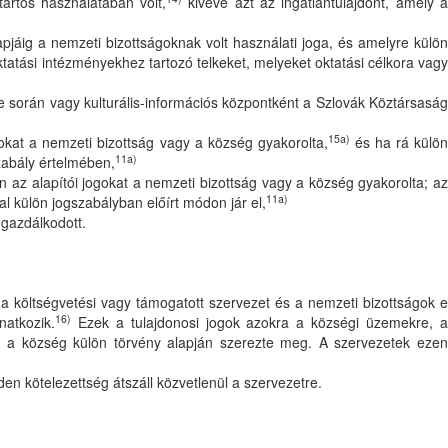
artós használatában volt,
kivéve azt az ingatlantulajdont, amely 
pjáig a nemzeti bizottságoknak volt használati joga, és amelyre külö
atási intézményekhez tartozó telkeket, melyeket oktatási célkora vag
ése során vagy kulturális-információs központként a Szlovák Köztársaság
15a)
gokat a nemzeti bizottság vagy a község gyakorolta,
és ha rá külö
11a)
szabály értelmében,
 az alapítói jogokat a nemzeti bizottság vagy a község gyakorolta; az
11a)
al külön jogszabályban előírt módon jár el,
 gazdálkodott.
 a költségvetési vagy támogatott szervezet és a nemzeti bizottságok e
16)
natkozik.
Ezek a tulajdonosi jogok azokra a községi üzemekre, 
gát a község külön törvény alapján szerezte meg. A szervezetek ezen
n kötelezettség átszáll közvetlenül a szervezetre.