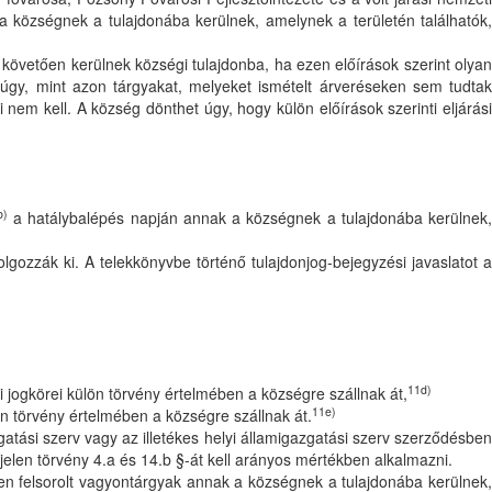
 a községnek a tulajdonába kerülnek, amelynek a területén találhatók,
 követően kerülnek községi tulajdonba, ha ezen előírások szerint olya
úgy, mint azon tárgyakat, melyeket ismételt árveréseken sem tudtak
nem kell. A község dönthet úgy, hogy külön előírások szerinti eljárási
b)
a hatálybalépés napján annak a községnek a tulajdonába kerülnek,
lgozzák ki. A telekkönyvbe történő tulajdonjog-bejegyzési javaslatot a
11d)
i jogkörei külön törvény értelmében a községre szállnak át,
11e)
lön törvény értelmében a községre szállnak át.
tási szerv vagy az illetékes helyi államigazgatási szerv szerződésben
jelen törvény 4.a és 14.b §-át kell arányos mértékben alkalmazni.
en felsorolt vagyontárgyak annak a községnek a tulajdonába kerülnek,