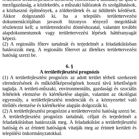
mezőgazdaság, a közlekedés, a műszaki hálózatok és szolgáltatások,
a közhasznú építmények, a zöldterületek és az üdültetés kérdéseit.
Akkor dolgozandó ki, ha a település területtervezési
dokumentációjában javasolt bizonyos tényező megoldását
részletezni kell; a területrendezési döntéshozatal, valamint további
alapdokumentumok vagy területtervezési lépések háttéranyagát
képezi.
(2) A regionális főterv tartalmát és terjedelmét a feladatkiírásban
határozzák meg. A regionális főtervet az illetékes területtervezési
hatóság szerzi be.
6. §
A területfejlesztési prognózis
(1) A területfejlesztési prognózis az adott terület térbeli szerkezeti
elrendezésének és működőképességének hosszú távú lehetőségeit
taglalja. A területi-műszaki, environmentális, gazdasági és szociális
feltételek elemzése és kiértékelése alapján, valamint az ökológiai
egyensúly, a területfejlesztési tendenciák és a környezettel való
törődés elemzése és kiértékelése alapján dolgozzák ki.
(2) A területfejlesztési prognózist a területtervezési hatóság szerzi be.
A területfejlesztési prognózis tartalmát, céljait és terjedelmét a
feladatkiírásban határozzák meg. A feladatkiírást a területfejlesztési
hatóság és az érintett hatóságok vitatják meg az érintett kerületi és
települési önkormányzatokkal.