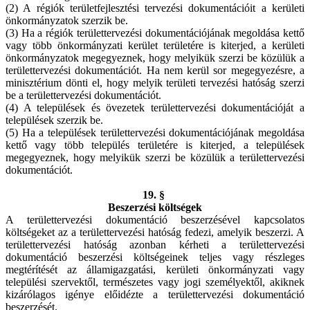
(2) A régiók területfejlesztési tervezési dokumentációit a kerületi
önkormányzatok szerzik be.
(3) Ha a régiók területtervezési dokumentációjának megoldása kettő
vagy több önkormányzati kerület területére is kiterjed, a kerületi
önkormányzatok megegyeznek, hogy melyikük szerzi be közülük a
területtervezési dokumentációt. Ha nem kerül sor megegyezésre, a
minisztérium dönti el, hogy melyik területi tervezési hatóság szerzi
be a területtervezési dokumentációt.
(4) A települések és övezetek területtervezési dokumentációját a
települések szerzik be.
(5) Ha a települések területtervezési dokumentációjának megoldása
kettő vagy több település területére is kiterjed, a települések
megegyeznek, hogy melyikük szerzi be közülük a területtervezési
dokumentációt.
19. §
Beszerzési költségek
A területtervezési dokumentáció beszerzésével kapcsolatos
költségeket az a területtervezési hatóság fedezi, amelyik beszerzi. A
területtervezési hatóság azonban kérheti a területtervezési
dokumentáció beszerzési költségeinek teljes vagy részleges
megtérítését az államigazgatási, kerületi önkormányzati vagy
települési szervektől, természetes vagy jogi személyektől, akiknek
kizárólagos igénye előidézte a területtervezési dokumentáció
beszerzését.