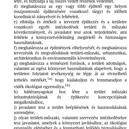
létre, és biztosítja a táj összes védett részének védelmét,
d) meghatározza az egy vagy több építtető egy helyen
összpontosuló építkezésére vonatkozó tárgyi és időbeli
koordináció irányelveit és feltételeit,
e) elbírálja és értékeli a tervezett építkezés és a területre
vonatkozó egyéb intézkedések területi és műszaki
következményeit, és javaslatot tesz azok terjedelmére, ami
feltétele a környezetvédelmileg megfelelő és biztonságos
használatuknak,
f) meghatározza az építmények elhelyezését, és meghatározza
tervezésük és megvalósításuk területi-műszaki, urbanisztikai,
architektonikus és environmentális követelményeit,
g) meghatározza a természeti források, a területi adottságok,
valamint az egész környezet használatának alapelveit, hogy a
területen folytatott tevékenység ne lépje át az elviselhető
1a)
terhelés mértékét,
hogy kialakuljon és fennmaradjon a
1b)
vidék ökológiai egyensúlya,
h) háttéranyagokat hoz létre a terület műszaki
infrastruktúrájának és építkezési koncepciójának
megalkotásához,
i) javaslatot tesz a terület beépítésének és hasznosításának
sorrendjére,
j) olyan területi-műszaki, valamint szervezési intézkedésekre
tesz javaslatot, amelyek a környezet javításához, az ökológiai
egyensúly eléréséhez és a fenntartható fejlődés biztosításához