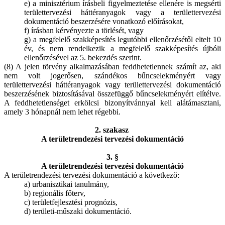
e) a minisztérium írásbeli figyelmeztetése ellenére is megsérti
területtervezési háttéranyagok vagy a területtervezési
dokumentáció beszerzésére vonatkozó előírásokat,
f) írásban kérvényezte a törlését, vagy
g) a megfelelő szakképesítés legutóbbi ellenőrzésétől eltelt 10
év, és nem rendelkezik a megfelelő szakképesítés újbóli
ellenőrzésével az 5. bekezdés szerint.
(8) A jelen törvény alkalmazásában feddhetetlennek számít az, aki
nem volt jogerősen, szándékos bűncselekményért vagy
területtervezési háttéranyagok vagy területtervezési dokumentáció
beszerzésének biztosításával összefüggő bűncselekményért elítélve.
A feddhetetlenséget erkölcsi bizonyítvánnyal kell alátámasztani,
amely 3 hónapnál nem lehet régebbi.
2. szakasz
A területrendezési tervezési dokumentáció
3. §
A területrendezési tervezési dokumentáció
A területrendezési tervezési dokumentáció a következő:
a) urbanisztikai tanulmány,
b) regionális főterv,
c) területfejlesztési prognózis,
d) területi-műszaki dokumentáció.