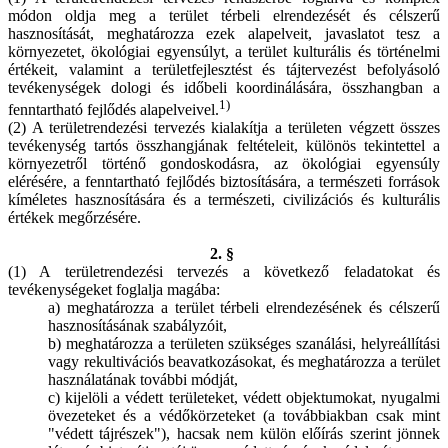
módon oldja meg a terület térbeli elrendezését és célszerű
hasznosítását, meghatározza ezek alapelveit, javaslatot tesz a
környezetet, ökológiai egyensúlyt, a terület kulturális és történelmi
értékeit, valamint a területfejlesztést és tájtervezést befolyásoló
tevékenységek dologi és időbeli koordinálására, összhangban a
1)
fenntartható fejlődés alapelveivel.
(2) A területrendezési tervezés kialakítja a területen végzett összes
tevékenység tartós összhangjának feltételeit, különös tekintettel a
környezetről történő gondoskodásra, az ökológiai egyensúly
elérésére, a fenntartható fejlődés biztosítására, a természeti források
kíméletes hasznosítására és a természeti, civilizációs és kulturális
értékek megőrzésére.
2. §
(1) A területrendezési tervezés a következő feladatokat és
tevékenységeket foglalja magába:
a) meghatározza a terület térbeli elrendezésének és célszerű
hasznosításának szabályzóit,
b) meghatározza a területen szükséges szanálási, helyreállítási
vagy rekultivációs beavatkozásokat, és meghatározza a terület
használatának további módját,
c) kijelöli a védett területeket, védett objektumokat, nyugalmi
övezeteket és a védőkörzeteket (a továbbiakban csak mint
"védett tájrészek"), hacsak nem külön előírás szerint jönnek