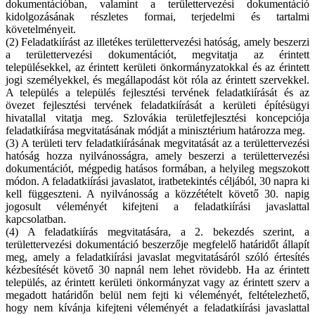
dokumentációban, valamint a területtervezési dokumentáció
kidolgozásának részletes formai, terjedelmi és tartalmi
követelményeit.
(2) Feladatkiírást az illetékes területtervezési hatóság, amely beszerzi
a területtervezési dokumentációt, megvitatja az érintett
településekkel, az érintett kerületi önkormányzatokkal és az érintett
jogi személyekkel, és megállapodást köt róla az érintett szervekkel.
A település a település fejlesztési tervének feladatkiírását és az
övezet fejlesztési tervének feladatkiírását a kerületi építésügyi
hivatallal vitatja meg. Szlovákia területfejlesztési koncepciója
feladatkiírása megvitatásának módját a minisztérium határozza meg.
(3) A területi terv feladatkiírásának megvitatását az a területtervezési
hatóság hozza nyilvánosságra, amely beszerzi a területtervezési
dokumentációt, mégpedig hatásos formában, a helyileg megszokott
módon. A feladatkiírási javaslatot, iratbetekintés céljából, 30 napra ki
kell függeszteni. A nyilvánosság a közzétételt követő 30. napig
jogosult véleményét kifejteni a feladatkiírási javaslattal
kapcsolatban.
(4) A feladatkiírás megvitatására, a 2. bekezdés szerint, a
területtervezési dokumentáció beszerzője megfelelő határidőt állapít
meg, amely a feladatkiírási javaslat megvitatásáról szóló értesítés
kézbesítését követő 30 napnál nem lehet rövidebb. Ha az érintett
település, az érintett kerületi önkormányzat vagy az érintett szerv a
megadott határidőn belül nem fejti ki véleményét, feltételezhető,
hogy nem kívánja kifejteni véleményét a feladatkiírási javaslattal