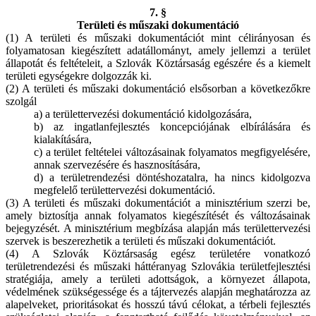
7. §
Területi és műszaki dokumentáció
(1) A területi és műszaki dokumentációt mint célirányosan és
folyamatosan kiegészített adatállományt, amely jellemzi a terület
állapotát és feltételeit, a Szlovák Köztársaság egészére és a kiemelt
területi egységekre dolgozzák ki.
(2) A területi és műszaki dokumentáció elsősorban a következőkre
szolgál
a) a területtervezési dokumentáció kidolgozására,
b) az ingatlanfejlesztés koncepciójának elbírálására és
kialakítására,
c) a terület feltételei változásainak folyamatos megfigyelésére,
annak szervezésére és hasznosítására,
d) a területrendezési döntéshozatalra, ha nincs kidolgozva
megfelelő területtervezési dokumentáció.
(3) A területi és műszaki dokumentációt a minisztérium szerzi be,
amely biztosítja annak folyamatos kiegészítését és változásainak
bejegyzését. A minisztérium megbízása alapján más területtervezési
szervek is beszerezhetik a területi és műszaki dokumentációt.
(4) A Szlovák Köztársaság egész területére vonatkozó
területrendezési és műszaki háttéranyag Szlovákia területfejlesztési
stratégiája, amely a területi adottságok, a környezet állapota,
védelmének szükségessége és a tájtervezés alapján meghatározza az
alapelveket, prioritásokat és hosszú távú célokat, a térbeli fejlesztés