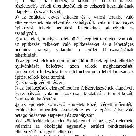
a) a telkek, az épületek, a közúti és műszaki hálózat
részletesebb térbeli elrendezésének és célszerű használatának
alapelveit és szabályzóit,
b) az épületek egyes telkeken és a városi terekbe való
elhelyezésének alapelveit és szabályzóit, valamint az egyes
építkezési telkek beépítési feltételeinek alapelveit és
szabályzóit,
c) a telkeket, amelyek a település beépített területén vannak,
az építkezési telkeken való építkezéseket és a lehetséges
beépítés arányát, valamint a terület kihasználásának
teherbírását,
d) az építési teleknek nem minősülő területek építési telkekké
nyilvánítását, beleértve azon telkek meghatározását,
amelyeket a fejlesztési terv értelmében nem lehet tartósan az
építési telkek közé sorolni,
e) az ország védett részeit,
f) az építkezések elengedhetetlen felszereltségének alapelveit
és szabályzóit, valamint azok csatlakoztatását a terület közúti
és műszaki hálózatára,
g) az épületek környező épületek közé, védett műemléki
területekbe, műemléki övezetekbe és az egész tájba való
betagolódásának alapelveit és szabályzóit,
h) a zöldterületek, a jelentős tájelemek és az egyéb elemek,
valamint az ökológiai egyensúly területi rendszerének
elhelyezését az egyes telkeken,