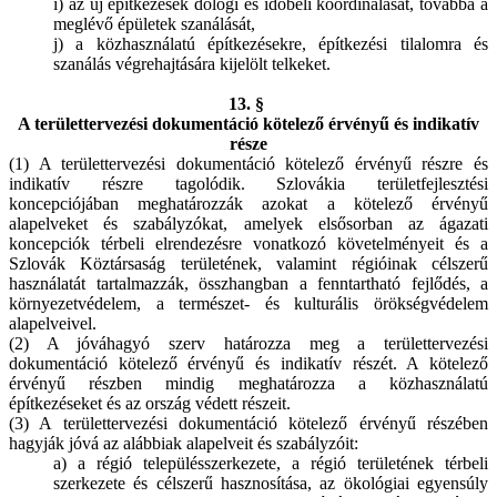
i) az új építkezések dologi és időbeli koordinálását, továbbá a
meglévő épületek szanálását,
j) a közhasználatú építkezésekre, építkezési tilalomra és
szanálás végrehajtására kijelölt telkeket.
13. §
A területtervezési dokumentáció kötelező érvényű és indikatív
része
(1) A területtervezési dokumentáció kötelező érvényű részre és
indikatív részre tagolódik. Szlovákia területfejlesztési
koncepciójában meghatározzák azokat a kötelező érvényű
alapelveket és szabályzókat, amelyek elsősorban az ágazati
koncepciók térbeli elrendezésre vonatkozó követelményeit és a
Szlovák Köztársaság területének, valamint régióinak célszerű
használatát tartalmazzák, összhangban a fenntartható fejlődés, a
környezetvédelem, a természet- és kulturális örökségvédelem
alapelveivel.
(2) A jóváhagyó szerv határozza meg a területtervezési
dokumentáció kötelező érvényű és indikatív részét. A kötelező
érvényű részben mindig meghatározza a közhasználatú
építkezéseket és az ország védett részeit.
(3) A területtervezési dokumentáció kötelező érvényű részében
hagyják jóvá az alábbiak alapelveit és szabályzóit:
a) a régió településszerkezete, a régió területének térbeli
szerkezete és célszerű hasznosítása, az ökológiai egyensúly