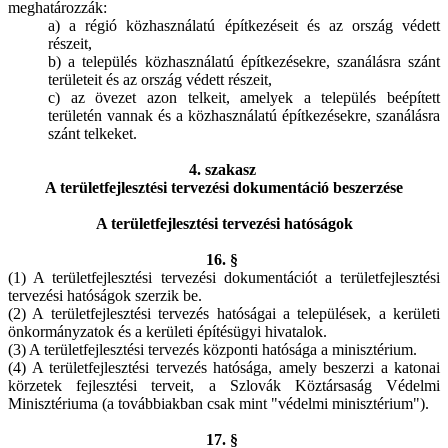
meghatározzák:
a) a régió közhasználatú építkezéseit és az ország védett
részeit,
b) a település közhasználatú építkezésekre, szanálásra szánt
területeit és az ország védett részeit,
c) az övezet azon telkeit, amelyek a település beépített
területén vannak és a közhasználatú építkezésekre, szanálásra
szánt telkeket.
4. szakasz
A területfejlesztési tervezési dokumentáció beszerzése
A területfejlesztési tervezési hatóságok
16. §
(1) A területfejlesztési tervezési dokumentációt a területfejlesztési
tervezési hatóságok szerzik be.
(2) A területfejlesztési tervezés hatóságai a települések, a kerületi
önkormányzatok és a kerületi építésügyi hivatalok.
(3) A területfejlesztési tervezés központi hatósága a minisztérium.
(4) A területfejlesztési tervezés hatósága, amely beszerzi a katonai
körzetek fejlesztési terveit, a Szlovák Köztársaság Védelmi
Minisztériuma (a továbbiakban csak mint "védelmi minisztérium").
17. §