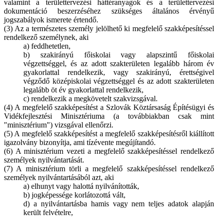
valamint a területtervezési háttéranyagok és a területtervezési
dokumentáció beszerzéséhez szükséges általános érvényű
jogszabályok ismerete értendő.
(3) Az a természetes személy jelölhető ki megfelelő szakképesítéssel
rendelkező személynek, aki
a) feddhetetlen,
b) szakirányú főiskolai vagy alapszintű főiskolai
végzettséggel, és az adott szakterületen legalább három év
gyakorlattal rendelkezik, vagy szakirányú, érettségivel
végződő középiskolai végzettséggel és az adott szakterületen
legalább öt év gyakorlattal rendelkezik,
c) rendelkezik a megkövetelt szakvizsgával.
(4) A megfelelő szakképesítést a Szlovák Köztársaság Építésügyi és
Vidékfejlesztési Minisztériuma (a továbbiakban csak mint
"minisztérium") vizsgával ellenőrzi.
(5) A megfelelő szakképesítést a megfelelő szakképesítésről kiállított
igazolvány bizonyítja, ami tízévente megújítandó.
(6) A minisztérium vezeti a megfelelő szakképesítéssel rendelkező
személyek nyilvántartását.
(7) A minisztérium törli a megfelelő szakképesítéssel rendelkező
személyek nyilvántartásából azt, aki
a) elhunyt vagy halottá nyilvánították,
b) jogképessége korlátozottá vált,
d) a nyilvántartásba hamis vagy nem teljes adatok alapján
került felvételre,