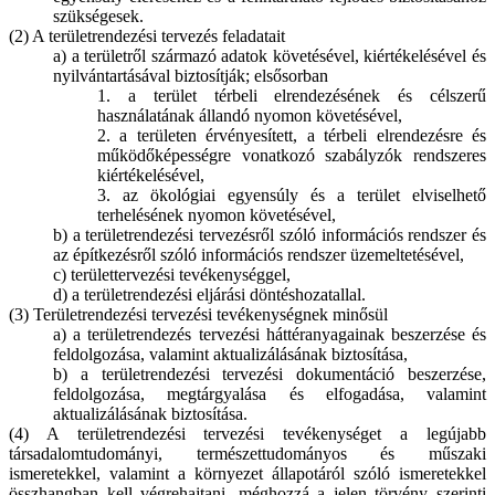
szükségesek.
(2) A területrendezési tervezés feladatait
a) a területről származó adatok követésével, kiértékelésével és
nyilvántartásával biztosítják; elsősorban
1. a terület térbeli elrendezésének és célszerű
használatának állandó nyomon követésével,
2. a területen érvényesített, a térbeli elrendezésre és
működőképességre vonatkozó szabályzók rendszeres
kiértékelésével,
3. az ökológiai egyensúly és a terület elviselhető
terhelésének nyomon követésével,
b) a területrendezési tervezésről szóló információs rendszer és
az építkezésről szóló információs rendszer üzemeltetésével,
c) területtervezési tevékenységgel,
d) a területrendezési eljárási döntéshozatallal.
(3) Területrendezési tervezési tevékenységnek minősül
a) a területrendezés tervezési háttéranyagainak beszerzése és
feldolgozása, valamint aktualizálásának biztosítása,
b) a területrendezési tervezési dokumentáció beszerzése,
feldolgozása, megtárgyalása és elfogadása, valamint
aktualizálásának biztosítása.
(4) A területrendezési tervezési tevékenységet a legújabb
társadalomtudományi, természettudományos és műszaki
ismeretekkel, valamint a környezet állapotáról szóló ismeretekkel
összhangban kell végrehajtani, méghozzá a jelen törvény szerinti