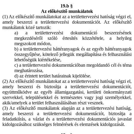
19.b §
Az előkészítő munkálatok
(1) Az előkészítő munkálatokat az a területtervezési hatóság végzi el,
amely beszerzi a területtervezési dokumentációt. Az előkészítő
munkálatok közé tartozik:
a) a területtervezési dokumentáció beszerzésének
megkezdéséről szóló értesítés közzététele, a helyileg
megszokott módon,
b) a területtervezési háttéranyagok és az egyéb háttéranyagok
összegyűjtése, kötelező jellegük megállapítása és felhasználási
lehetőségük kiértékelése,
c) a területtervezési dokumentációban megoldandó cél és téma
meghatározása,
d) az érintett terület határainak kijelölése.
(2) Az előkészítő munkálatokat az a területtervezési hatóság végzi el,
amely beszerzi és biztosítja a területtervezési dokumentációt,
együttműködve az egyéb államigazgatási, kerületi önkormányzati
szervekkel, településekkel és természetes vagy jogi személyekkel,
akik/amelyek a terület felhasználásában részt vesznek.
(3) Az előkészítő munkálatok alapján az a területtervezési hatóság,
amely beszerzi a területtervezési dokumentációt, biztosítja a
feladatkiírás, a vázlat és a területtervezési dokumentációs javaslat
kidolgozásához szükséges felmérések és elemzések kidolgozását.