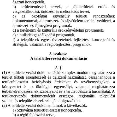
ágazati koncepciók,
b) területrendezési tervek, a földterületek erdő- és
vízgazdálkodási, öntözési és meliorációs tervei,
c) az ökológiai egyensúly területi rendszerének
dokumentumai, a természet- és tájvédelem területi vetületei, a
természet- és tájmegóvó programok,
d) a történelmi és kulturális örökségvédelmi programok,
e) a hulladékgazdálkodási programok,
f) a települések egyes övezeteinek fejlesztési koncepciói és
stratégiái, valamint a régiófejlesztési programok.
3. szakasz
A területtervezési dokumentáció
8. §
(1) A területtervezési dokumentáció komplex módon meghatározza a
terület térbeli elrendezését és célszerű használatát, összehangolja a
területfejlesztést befolyásoló érdekeket és tevékenységeket, a
környezetet és az ökológiai egyensúlyt, valamint meghatározza
térbeli elrendezésének szabályzóit és a terület célszerű használatát. A
területtervezési dokumentációt országos, regionális, települési
szinten és településrészek szintjén dolgozzák ki.
(2) A területtervezési dokumentumok a következők:
a) Szlovákia területfejlesztési koncepciója,
b) a régió fejlesztési terve,