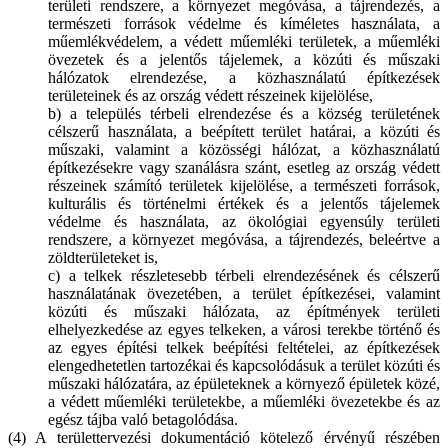
területi rendszere, a környezet megóvása, a tájrendezés, a
természeti források védelme és kíméletes használata, a
műemlékvédelem, a védett műemléki területek, a műemléki
övezetek és a jelentős tájelemek, a közúti és műszaki
hálózatok elrendezése, a közhasználatú építkezések
területeinek és az ország védett részeinek kijelölése,
b) a település térbeli elrendezése és a község területének
célszerű használata, a beépített terület határai, a közúti és
műszaki, valamint a közösségi hálózat, a közhasználatú
építkezésekre vagy szanálásra szánt, esetleg az ország védett
részeinek számító területek kijelölése, a természeti források,
kulturális és történelmi értékek és a jelentős tájelemek
védelme és használata, az ökológiai egyensúly területi
rendszere, a környezet megóvása, a tájrendezés, beleértve a
zöldterületeket is,
c) a telkek részletesebb térbeli elrendezésének és célszerű
használatának övezetében, a terület építkezései, valamint
közúti és műszaki hálózata, az építmények területi
elhelyezkedése az egyes telkeken, a városi terekbe történő és
az egyes építési telkek beépítési feltételei, az építkezések
elengedhetetlen tartozékai és kapcsolódásuk a terület közúti és
műszaki hálózatára, az épületeknek a környező épületek közé,
a védett műemléki területekbe, a műemléki övezetekbe és az
egész tájba való betagolódása.
(4) A területtervezési dokumentáció kötelező érvényű részében