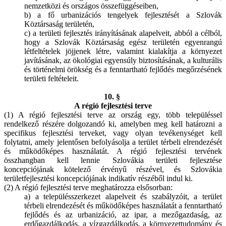
nemzetközi és országos összefüggéseiben,
b) a fő urbanizációs tengelyek fejlesztését a Szlovák
Köztársaság területén,
c) a területi fejlesztés irányításának alapelveit, abból a célból,
hogy a Szlovák Köztársaság egész területén egyenrangú
létfeltételek jöjjenek létre, valamint kialakítja a környezet
javításának, az ökológiai egyensúly biztosításának, a kulturális
és történelmi örökség és a fenntartható fejlődés megőrzésének
területi feltételeit.
10. §
A régió fejlesztési terve
(1) A régió fejlesztési terve az ország egy, több településsel
rendelkező részére dolgozandó ki, amelyben meg kell határozni a
specifikus fejlesztési terveket, vagy olyan tevékenységet kell
folytatni, amely jelentősen befolyásolja a terület térbeli elrendezését
és működőképes használatát. A régió fejlesztési tervének
összhangban kell lennie Szlovákia területi fejlesztése
koncepciójának kötelező érvényű részével, és Szlovákia
területfejlesztési koncepciójának indikatív részéből indul ki.
(2) A régió fejlesztési terve meghatározza elsősorban:
a) a településszerkezet alapelveit és szabályzóit, a terület
térbeli elrendezését és működőképes használatát a fenntartható
fejlődés és az urbanizáció, az ipar, a mezőgazdaság, az
erdőgazdálkodás, a vízgazdálkodás, a környezettudomány és