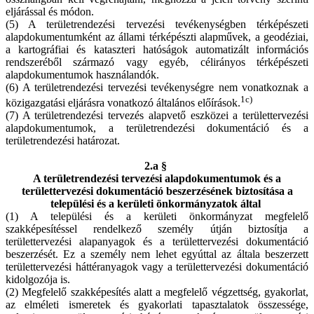
eljárással és módon.
(5) A területrendezési tervezési tevékenységben térképészeti
alapdokumentumként az állami térképészti alapművek, a geodéziai,
a kartográfiai és kataszteri hatóságok automatizált információs
rendszeréből származó vagy egyéb, célirányos térképészeti
alapdokumentumok használandók.
(6) A területrendezési tervezési tevékenységre nem vonatkoznak a
1c)
közigazgatási eljárásra vonatkozó általános előírások.
(7) A területrendezési tervezés alapvető eszközei a területtervezési
alapdokumentumok, a területrendezési dokumentáció és a
területrendezési határozat.
2.a §
A területrendezési tervezési alapdokumentumok és a
területtervezési dokumentáció beszerzésének biztosítása a
települési és a kerületi önkormányzatok által
(1) A települési és a kerületi önkormányzat megfelelő
szakképesítéssel rendelkező személy útján biztosítja a
területtervezési alapanyagok és a területtervezési dokumentáció
beszerzését. Ez a személy nem lehet egyúttal az általa beszerzett
területtervezési háttéranyagok vagy a területtervezési dokumentáció
kidolgozója is.
(2) Megfelelő szakképesítés alatt a megfelelő végzettség, gyakorlat,
az elméleti ismeretek és gyakorlati tapasztalatok összessége,