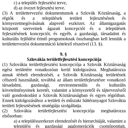
c) a település fejlesztési terve,
d) az övezet fejlesztési terve.
(3) A területtervezési dokumentumok a Szlovák Köztársaság, a
régiók és a települések területi fejlesztésének és
környezetmegóvásának alapvető eszközei. Az államigazgatás
központi szerveinek ágazati koncepciói és a települések
fejlesztésének koncepciói, és egyéb, a gazdasági, társadalmi és
kulturális fejlődést érintő programoknak összhangban kell lenniük a
területtervezési dokumentáció kötelező részeivel (13. §).
9. §
Szlovákia területfejlesztési koncepciója
(1) Szlovákia területfejlesztési koncepciója a Szlovák Köztársaság
egész területére vonatkozóan kerül kidolgozásra. Meghatározza
annak térbeli elrendezését, a Szlovák Köztársaság területének
célszerű használatát, továbbá az állam területfejlesztésre vonatkozó
társadalmi, gazdasági, environmentális és kulturális
követelményeinek keretét, valamint a környezetről és tájtervezésről
való gondoskodást a Szlovák Köztársaságban és egyes régióiban.
Ennek kidolgozásához a területi és műszaki háttéranyagot Szlovákia
területi fejlesztésének stratégiája szolgáltatja.
(2) Szlovákia területfejlesztési koncepciója meghatározza
elsősorban:
a) a településszerkezet elrendezését és hierarchiáját, valamint a
települési és gazdasági agglomerációk csomópontjait,