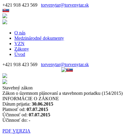
+421 918 423 569
torvenytar@torvenytar.sk
O nás
Medzinárodné dokumenty
VZN
Zákony
Úvod
+421 918 423 569
torvenytar@torvenytar.sk
Stavebný zákon
Zákon o územnom plánovaní a stavebnom poriadku (154/2015)
INFORMÁCIE O ZÁKONE
Dátum prijatia:
30.06.2015
Platnosť od:
07.07.2015
Účinnosť od:
07.07.2015
Účinnosť do:
-
PDF VERZIA