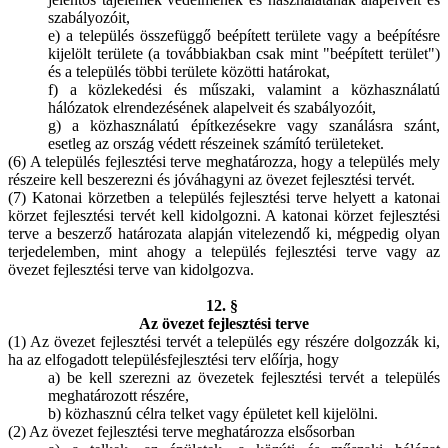
szabályozóit,
e) a település összefüggő beépített területe vagy a beépítésre
kijelölt területe (a továbbiakban csak mint "beépített terület")
és a település többi területe közötti határokat,
f) a közlekedési és műszaki, valamint a közhasználatú
hálózatok elrendezésének alapelveit és szabályozóit,
g) a közhasználatú építkezésekre vagy szanálásra szánt,
esetleg az ország védett részeinek számító területeket.
(6) A település fejlesztési terve meghatározza, hogy a település mely
részeire kell beszerezni és jóváhagyni az övezet fejlesztési tervét.
(7) Katonai körzetben a település fejlesztési terve helyett a katonai
körzet fejlesztési tervét kell kidolgozni. A katonai körzet fejlesztési
terve a beszerző határozata alapján vitelezendő ki, mégpedig olyan
terjedelemben, mint ahogy a település fejlesztési terve vagy az
övezet fejlesztési terve van kidolgozva.
12. §
Az övezet fejlesztési terve
(1) Az övezet fejlesztési tervét a település egy részére dolgozzák ki,
ha az elfogadott településfejlesztési terv előírja, hogy
a) be kell szerezni az övezetek fejlesztési tervét a település
meghatározott részére,
b) közhasznú célra telket vagy épületet kell kijelölni.
(2) Az övezet fejlesztési terve meghatározza elsősorban