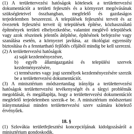
(1) A területtervezési hatóságok kötelesek a területtervezési
dokumentációt a területi fejlesztés és a környezet megóvásának
szükségleteivel összhangban, megfelelő és gazdaságos
terjedelemben beszerezni. A települések fejlesztési terveit és az
övezetek fejlesztési terveit új települések építése, közhasználatú
építmények területi elhelyezkedése, valamint meglévő települések
vagy azok részeinek jelentős átépítése, építésének befejezése vagy
szanálása esetén, a környezet javítása, az ökológiai egyensúly
biztosítása és a fenntartható fejlődés céljából mindig be kell szerezni.
(2) A területtervezési hatóságok
a) saját kezdeményezésre,
b) egyéb államigazgatási és települési szervek
kezdeményezésére,
c) természetes vagy jogi személyek kezdeményezésére szerzik
be a területtervezési dokumentációt.
(3) A minisztérium módszertanilag irányítja a területtervezési
hatóságok területtervezési tevékenységét és a tárgyi problémák
megoldását, és megállapítja, hogy a területtervezési dokumentációt
megfelelő terjedelemben szerzik-e be. A minisztérium módszertani
iránymutatásai minden területtervezési szerv számára kötelező
érvényűek.
18. §
(1) Szlovákia területfejlesztési koncepciójának kidolgozásáról a
minisztérium gondoskodik.