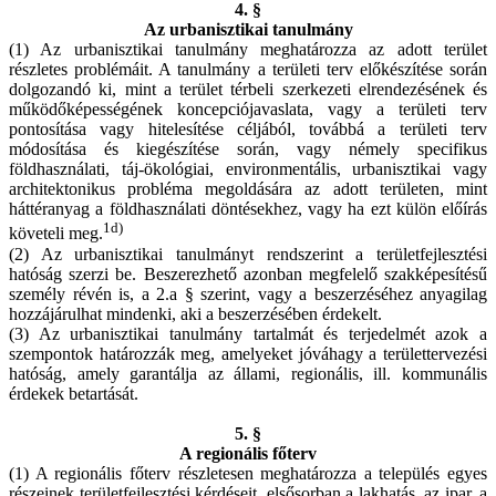
4. §
Az urbanisztikai tanulmány
(1) Az urbanisztikai tanulmány meghatározza az adott terület
részletes problémáit. A tanulmány a területi terv előkészítése során
dolgozandó ki, mint a terület térbeli szerkezeti elrendezésének és
működőképességének koncepciójavaslata, vagy a területi terv
pontosítása vagy hitelesítése céljából, továbbá a területi terv
módosítása és kiegészítése során, vagy némely specifikus
földhasználati, táj-ökológiai, environmentális, urbanisztikai vagy
architektonikus probléma megoldására az adott területen, mint
háttéranyag a földhasználati döntésekhez, vagy ha ezt külön előírás
1d)
követeli meg.
(2) Az urbanisztikai tanulmányt rendszerint a területfejlesztési
hatóság szerzi be. Beszerezhető azonban megfelelő szakképesítésű
személy révén is, a 2.a § szerint, vagy a beszerzéséhez anyagilag
hozzájárulhat mindenki, aki a beszerzésében érdekelt.
(3) Az urbanisztikai tanulmány tartalmát és terjedelmét azok a
szempontok határozzák meg, amelyeket jóváhagy a területtervezési
hatóság, amely garantálja az állami, regionális, ill. kommunális
érdekek betartását.
5. §
A regionális főterv
(1) A regionális főterv részletesen meghatározza a település egyes
részeinek területfejlesztési kérdéseit, elsősorban a lakhatás, az ipar, a