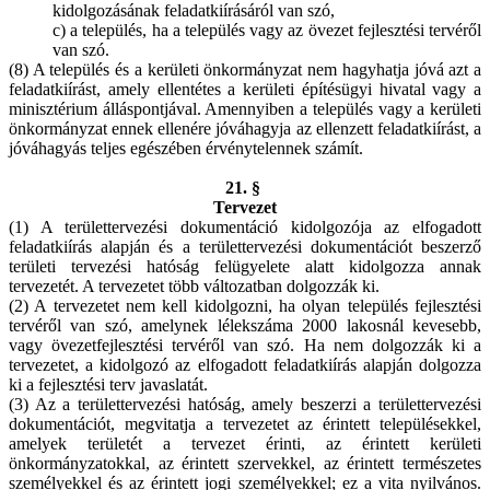
kidolgozásának feladatkiírásáról van szó,
c) a település, ha a település vagy az övezet fejlesztési tervéről
van szó.
(8) A település és a kerületi önkormányzat nem hagyhatja jóvá azt a
feladatkiírást, amely ellentétes a kerületi építésügyi hivatal vagy a
minisztérium álláspontjával. Amennyiben a település vagy a kerületi
önkormányzat ennek ellenére jóváhagyja az ellenzett feladatkiírást, a
jóváhagyás teljes egészében érvénytelennek számít.
21. §
Tervezet
(1) A területtervezési dokumentáció kidolgozója az elfogadott
feladatkiírás alapján és a területtervezési dokumentációt beszerző
területi tervezési hatóság felügyelete alatt kidolgozza annak
tervezetét. A tervezetet több változatban dolgozzák ki.
(2) A tervezetet nem kell kidolgozni, ha olyan település fejlesztési
tervéről van szó, amelynek lélekszáma 2000 lakosnál kevesebb,
vagy övezetfejlesztési tervéről van szó. Ha nem dolgozzák ki a
tervezetet, a kidolgozó az elfogadott feladatkiírás alapján dolgozza
ki a fejlesztési terv javaslatát.
(3) Az a területtervezési hatóság, amely beszerzi a területtervezési
dokumentációt, megvitatja a tervezetet az érintett településekkel,
amelyek területét a tervezet érinti, az érintett kerületi
önkormányzatokkal, az érintett szervekkel, az érintett természetes
személyekkel és az érintett jogi személyekkel; ez a vita nyilvános.