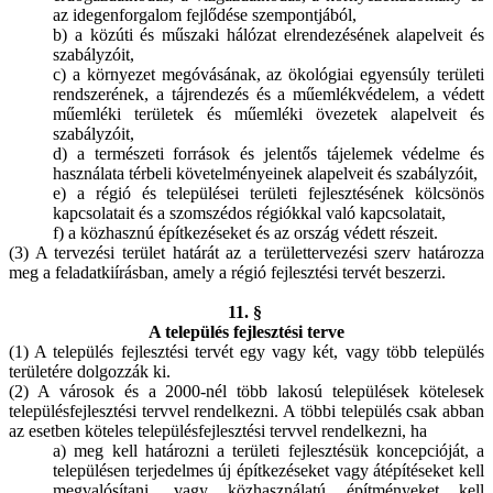
az idegenforgalom fejlődése szempontjából,
b) a közúti és műszaki hálózat elrendezésének alapelveit és
szabályzóit,
c) a környezet megóvásának, az ökológiai egyensúly területi
rendszerének, a tájrendezés és a műemlékvédelem, a védett
műemléki területek és műemléki övezetek alapelveit és
szabályzóit,
d) a természeti források és jelentős tájelemek védelme és
használata térbeli követelményeinek alapelveit és szabályzóit,
e) a régió és települései területi fejlesztésének kölcsönös
kapcsolatait és a szomszédos régiókkal való kapcsolatait,
f) a közhasznú építkezéseket és az ország védett részeit.
(3) A tervezési terület határát az a területtervezési szerv határozza
meg a feladatkiírásban, amely a régió fejlesztési tervét beszerzi.
11. §
A település fejlesztési terve
(1) A település fejlesztési tervét egy vagy két, vagy több település
területére dolgozzák ki.
(2) A városok és a 2000-nél több lakosú települések kötelesek
településfejlesztési tervvel rendelkezni. A többi település csak abban
az esetben köteles településfejlesztési tervvel rendelkezni, ha
a) meg kell határozni a területi fejlesztésük koncepcióját, a
településen terjedelmes új építkezéseket vagy átépítéseket kell
megvalósítani, vagy közhasználatú építményeket kell