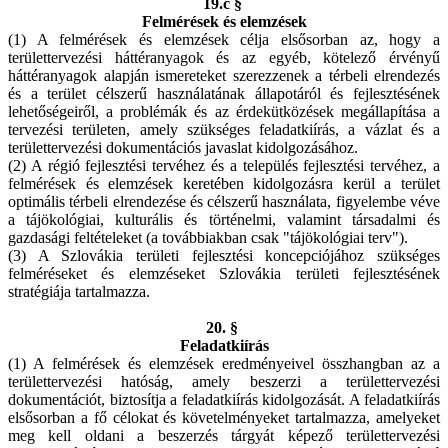
19.c §
Felmérések és elemzések
(1) A felmérések és elemzések célja elsősorban az, hogy a
területtervezési háttéranyagok és az egyéb, kötelező érvényű
háttéranyagok alapján ismereteket szerezzenek a térbeli elrendezés
és a terület célszerű használatának állapotáról és fejlesztésének
lehetőségeiről, a problémák és az érdekütközések megállapítása a
tervezési területen, amely szükséges feladatkiírás, a vázlat és a
területtervezési dokumentációs javaslat kidolgozásához.
(2) A régió fejlesztési tervéhez és a település fejlesztési tervéhez, a
felmérések és elemzések keretében kidolgozásra kerül a terület
optimális térbeli elrendezése és célszerű használata, figyelembe véve
a tájökológiai, kulturális és történelmi, valamint társadalmi és
gazdasági feltételeket (a továbbiakban csak "tájökológiai terv").
(3) A Szlovákia területi fejlesztési koncepciójához szükséges
felméréseket és elemzéseket Szlovákia területi fejlesztésének
stratégiája tartalmazza.
20. §
Feladatkiírás
(1) A felmérések és elemzések eredményeivel összhangban az a
területtervezési hatóság, amely beszerzi a területtervezési
dokumentációt, biztosítja a feladatkiírás kidolgozását. A feladatkiírás
elsősorban a fő célokat és követelményeket tartalmazza, amelyeket
meg kell oldani a beszerzés tárgyát képező területtervezési