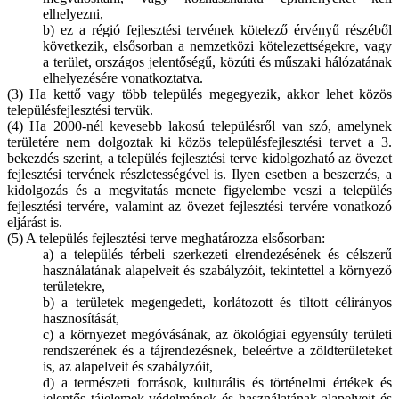
elhelyezni,
b) ez a régió fejlesztési tervének kötelező érvényű részéből
következik, elsősorban a nemzetközi kötelezettségekre, vagy
a terület, országos jelentőségű, közúti és műszaki hálózatának
elhelyezésére vonatkoztatva.
(3) Ha kettő vagy több település megegyezik, akkor lehet közös
településfejlesztési tervük.
(4) Ha 2000-nél kevesebb lakosú településről van szó, amelynek
területére nem dolgoztak ki közös településfejlesztési tervet a 3.
bekezdés szerint, a település fejlesztési terve kidolgozható az övezet
fejlesztési tervének részletességével is. Ilyen esetben a beszerzés, a
kidolgozás és a megvitatás menete figyelembe veszi a település
fejlesztési tervére, valamint az övezet fejlesztési tervére vonatkozó
eljárást is.
(5) A település fejlesztési terve meghatározza elsősorban:
a) a település térbeli szerkezeti elrendezésének és célszerű
használatának alapelveit és szabályzóit, tekintettel a környező
területekre,
b) a területek megengedett, korlátozott és tiltott célirányos
hasznosítását,
c) a környezet megóvásának, az ökológiai egyensúly területi
rendszerének és a tájrendezésnek, beleértve a zöldterületeket
is, az alapelveit és szabályzóit,
d) a természeti források, kulturális és történelmi értékek és
jelentős tájelemek védelmének és használatának alapelveit és