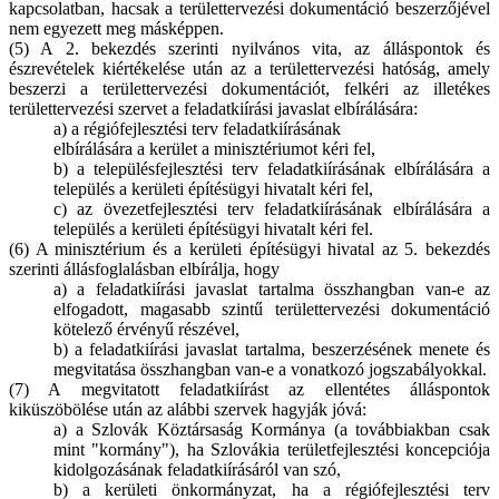
kapcsolatban, hacsak a területtervezési dokumentáció beszerzőjével
nem egyezett meg másképpen.
(5) A 2. bekezdés szerinti nyilvános vita, az álláspontok és
észrevételek kiértékelése után az a területtervezési hatóság, amely
beszerzi a területtervezési dokumentációt, felkéri az illetékes
területtervezési szervet a feladatkiírási javaslat elbírálására:
a) a régiófejlesztési terv feladatkiírásának
elbírálására a kerület a minisztériumot kéri fel,
b) a településfejlesztési terv feladatkiírásának elbírálására a
település a kerületi építésügyi hivatalt kéri fel,
c) az övezetfejlesztési terv feladatkiírásának elbírálására a
település a kerületi építésügyi hivatalt kéri fel.
(6) A minisztérium és a kerületi építésügyi hivatal az 5. bekezdés
szerinti állásfoglalásban elbírálja, hogy
a) a feladatkiírási javaslat tartalma összhangban van-e az
elfogadott, magasabb szintű területtervezési dokumentáció
kötelező érvényű részével,
b) a feladatkiírási javaslat tartalma, beszerzésének menete és
megvitatása összhangban van-e a vonatkozó jogszabályokkal.
(7) A megvitatott feladatkiírást az ellentétes álláspontok
kiküszöbölése után az alábbi szervek hagyják jóvá:
a) a Szlovák Köztársaság Kormánya (a továbbiakban csak
mint "kormány"), ha Szlovákia területfejlesztési koncepciója
kidolgozásának feladatkiírásáról van szó,
b) a kerületi önkormányzat, ha a régiófejlesztési terv