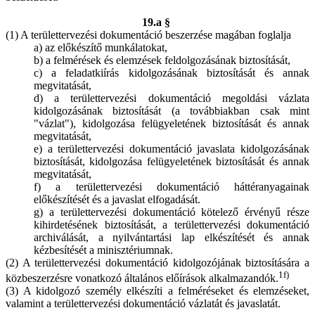
19.a §
(1) A területtervezési dokumentáció beszerzése magában foglalja
a) az előkészítő munkálatokat,
b) a felmérések és elemzések feldolgozásának biztosítását,
c) a feladatkiírás kidolgozásának biztosítását és annak
megvitatását,
d) a területtervezési dokumentáció megoldási vázlata
kidolgozásának biztosítását (a továbbiakban csak mint
"vázlat"), kidolgozása felügyeletének biztosítását és annak
megvitatását,
e) a területtervezési dokumentáció javaslata kidolgozásának
biztosítását, kidolgozása felügyeletének biztosítását és annak
megvitatását,
f) a területtervezési dokumentáció háttéranyagainak
előkészítését és a javaslat elfogadását.
g) a területtervezési dokumentáció kötelező érvényű része
kihirdetésének biztosítását, a területtervezési dokumentáció
archiválását, a nyilvántartási lap elkészítését és annak
kézbesítését a minisztériumnak.
(2) A területtervezési dokumentáció kidolgozójának biztosítására a
1f)
közbeszerzésre vonatkozó általános előírások alkalmazandók.
(3) A kidolgozó személy elkészíti a felméréseket és elemzéseket,
valamint a területtervezési dokumentáció vázlatát és javaslatát.