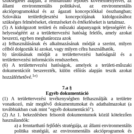
szükségletei alapján, a fenntartható fejlődés követelményeivel, az
állami environmentális politikával, az environmentális
akcióprogramokkal és az ágazati koncepciókkal összhangban;
Szlovákia területfejlesztési koncepciójának kidolgozásához
szükséges felméréseket, elemzéseket és értékeléseket is tartalmaz.
(5) A kidolgozott területi és műszaki alapanyagok teljességéért és
helyességéért az a területtervezési hatóság felelős, amely azokat
beszerzi, egyben meghatározza azok
a) felhasználásának és alkalmazásának módját a szerint, milyen
célból dolgozták ki azokat, vagy milyen célra használhatók,
b) tárolásának módját a területtervezési hatóságnál és a
területtervezési információs rendszerben.
(6) A területtervezési hatóságok, amelyek a területi-műszaki
dokumentációt beszerezték, külön előírás alapján teszik azokat
1e)
hozzáférhetővé.
7.a §
Egyéb dokumentáció
(1) A területtervezési tevékenységben felhasználják a területre
vonatkozó, már meglévő dokumentumokat és adathalmazokat (a
továbbiakban csak mint "egyéb dokumentáció").
(2) Az 1. bekezdésben felsorolt dokumentumok közül kötelezően
használandók:
a) a fenntartható fejlődés stratégiája, az állami environmentális
politika stratégiái, az environmentális akcióprogramok és