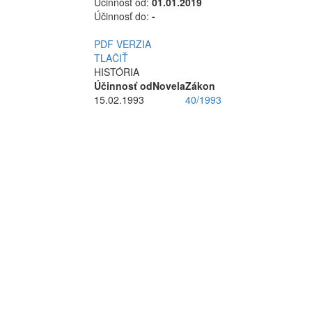
Účinnosť od:
01.01.2019
Účinnosť do:
-
PDF VERZIA
TLAČIŤ
HISTÓRIA
Účinnosť od
Novela
Zákon
15.02.1993
40/1993