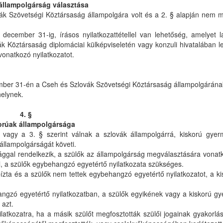
állampolgárság választása
k Szövetségi Köztársaság állampolgára volt és a 2. § alapján nem m
.
ecember 31-ig, írásos nyilatkozattétellel van lehetőség, amelyet la
vák Köztársaság diplomáciai külképviseletén vagy konzuli hivatalában 
vonatkozó nyilatkozatot.
mber 31-én a Cseh és Szlovák Szövetségi Köztársaság állampolgárána
helynek.
4. §
orúak állampolgársága
 vagy a 3. § szerint válnak a szlovák állampolgárrá, kiskorú gyer
állampolgárságát követi.
sággal rendelkezik, a szülők az állampolgárság megválasztására vonatk
él, a szülők egybehangzó egyetértő nyilatkozata szükséges.
ízta és a szülők nem tettek egybehangzó egyetértő nyilatkozatot, a k
ngzó egyetértő nyilatkozatban, a szülők egyikének vagy a kiskorú g
 azt.
atkozatra, ha a másik szülőt megfosztották szülői jogainak gyakorlásá