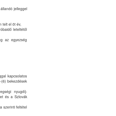
llandó jelleggel
telt el öt év,
baidő leteltétől
ség az egyezség
ggal kapcsolatos
4)-(6) bekezdések
regségi nyugdíj-
ket és a Szlovák
zerinti feltétel