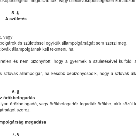
ekvőképességétől megfosztották, vagy cselekvőképességében korlátozott
5. §
A születés
k, vagy
lampolgárok és születéssel egyikük állampolgárságát sem szerzi meg.
lovák állampolgárnak kell tekinteni, ha
meretlen és nem bizonyított, hogy a gyermek a születésével külföldi 
 is szlovák állampolgár, ha később bebizonyosodik, hogy a szlovák á
6. §
z örökbefogadás
olyan örökbefogadó, vagy örökbefogadók fogadták örökbe, akik közül l
gárságot szerez.
ampolgárság megadása
7. §