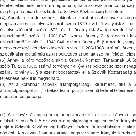
feltétel teljesítése nélkül is megadható, ha a szlovák állampolgárs
évig folyamatosan tartózkodott a Szlovák Köztársaság területén.
(4) Annak a kérelmezőnek, akinek a korábbi csehszlovák államp
megszerzéséről és elvesztéséről” szóló 1879. évi L törvénycikk 31. és
és elvesztéséről” szóló 1879. évi L törvénycikk 34 §-a szerinti 
elvesztéséről” szóló Tt. 102/1947. számú törvény 2. §-a szerint 
elvesztéséről” szóló Tt. 194/1949. számú törvény 5. §-a szerint, va
megszerzéséről és elvesztéséről” szóló Tt. 206/1968. számú törvénye
szlovák állampolgárság az (1) bekezdés a) pontja szerinti feltétel telje
(5) Annak a kérelmezőnek, akit a Szlovák Nemzeti Tanácsnak „A Sz
szóló Tt. 206/1968. számú törvénye 14. §-a (1) bekezdése szerint vag
számú törvény 6. §-a szerint bocsátottak el a Szlovák Köztársaság ál
teljesítése nélkül is megadható.
(6) Az a korábban szlovák állampolgárságú kérelmező, akit a Sz
állampolgárságot az (1) bekezdés a) pontja szerinti feltétel teljesítése
más állampolgárságot.
(1) A szlovák állampolgárság megszerzéséről az erre irányuló ír
minisztérium) dönt. A szlovák állampolgárság megszerzésére irányuló 
majd a Szlovák Köztársaság belügyminisztere (a továbbiakban: miniszte
döntést. A szlovák állampolgárság megszerzésére irányuló kérelmet 