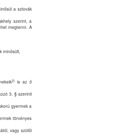
inősül a szlovák
khely szerint, a
lehet megtenni. A
k minősült,
2)
mekeik
is az ő
ozó 3. § szerinti
iskorú gyermek a
yermek törvényes
tól, vagy szülői