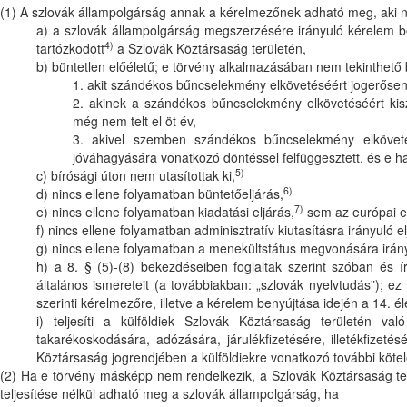
(1) A szlovák állampolgárság annak a kérelmezőnek adható meg, aki 
a) a szlovák állampolgárság megszerzésére irányuló kérelem be
4)
tartózkodott
a Szlovák Köztársaság területén,
b) büntetlen előéletű; e törvény alkalmazásában nem tekinthető 
1. akit szándékos bűncselekmény elkövetéséért jogerősen elí
2. akinek a szándékos bűncselekmény elkövetéséért kisza
még nem telt el öt év,
3. akivel szemben szándékos bűncselekmény elköveté
jóváhagyására vonatkozó döntéssel felfüggesztett, és e ha
5)
c) bírósági úton nem utasítottak ki,
6)
d) nincs ellene folyamatban büntetőeljárás,
7)
e) nincs ellene folyamatban kiadatási eljárás,
sem az európai el
f) nincs ellene folyamatban adminisztratív kiutasításra irányuló el
g) nincs ellene folyamatban a menekültstátus megvonására irány
h) a 8. § (5)-(8) bekezdéseiben foglaltak szerint szóban és í
általános ismereteit (a továbbiakban: „szlovák nyelvtudás”); ez
szerinti kérelmezőre, illetve a kérelem benyújtása idején a 14. 
i) teljesíti a külföldiek Szlovák Köztársaság területén való
takarékoskodására, adózására, járulékfizetésére, illetékfize
Köztársaság jogrendjében a külföldiekre vonatkozó további köte
(2) Ha e törvény másképp nem rendelkezik, a Szlovák Köztársaság terü
teljesítése nélkül adható meg a szlovák állampolgárság, ha