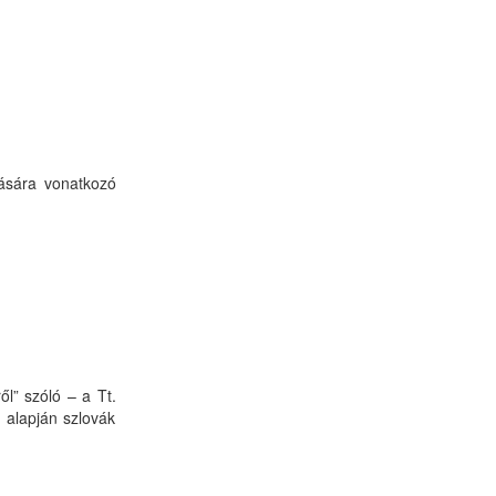
lására vonatkozó
l” szóló – a Tt.
 alapján szlovák