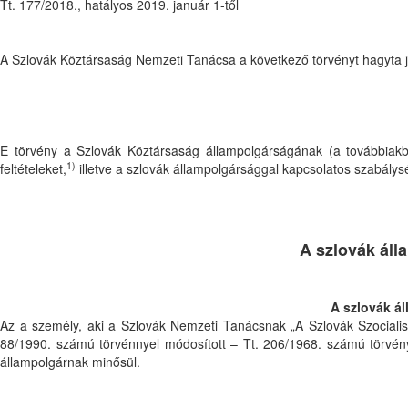
Tt. 177/2018., hatályos 2019. január 1-től
A Szlovák Köztársaság Nemzeti Tanácsa a következő törvényt hagyta 
E törvény a Szlovák Köztársaság állampolgárságának (a továbbiakb
1)
feltételeket,
illetve a szlovák állampolgársággal kapcsolatos szabálys
A szlovák ál
A szlovák á
Az a személy, aki a Szlovák Nemzeti Tanácsnak „A Szlovák Szociali
88/1990. számú törvénnyel módosított – Tt. 206/1968. számú törvény
állampolgárnak minősül.