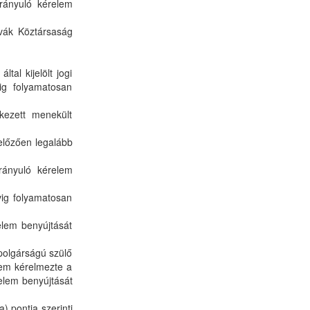
rányuló kérelem
ovák Köztársaság
al kijelölt jogi
ig folyamatosan
kezett menekült
előzően legalább
rányuló kérelem
vig folyamatosan
elem benyújtását
mpolgárságú szülő
nem kérelmezte a
relem benyújtását
 pontja szerinti