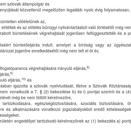
nem szlovák állampolgár és
nyújtását közvetlenül megelőzően legalább nyolc évig folyamatosan, á
büntetlen előéletűnek az,
téltek és az elítélés bűnügyi nyilvántartásból való törlésétől még nem 
bott büntetésének végrehajtását jogerősen felfüggesztették és a pró
séért büntetőeljárás indult, amelyet a bíróság vagy az ügyész
tározat jogerőre emelkedésétől még nem telt el öt év,
8)
fogatóparancs végrehajtására irányuló eljárás,
9)
járás,
10)
uló eljárás,
és
rásban igazolta a szlovák nyelvtudását, illetve a Szlovák Köztársasá
 nem vonatkozik a 7. § (2) bekezdése b) és i) pontjai szerinti és a (
életévét még be nem töltött kérelmezőre,
 tartózkodására, egészségbiztosítására, szociális biztosítására, ö
tésére és alkalmazására vonatkozó jogszabályokból eredő kötelessége
lességeket.
letén engedéllyel tartózkodó kérelmezőnek az (1) bekezdés a) pontja s