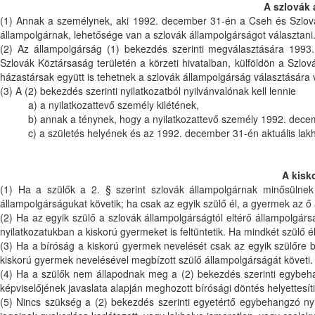
A szlovák 
(1) Annak a személynek, aki 1992. december 31-én a Cseh és Szlová
állampolgárnak, lehetősége van a szlovák állampolgárságot választani
(2) Az állampolgárság (1) bekezdés szerinti megválasztására 1993. d
Szlovák Köztársaság területén a körzeti hivatalban, külföldön a Szlo
házastársak együtt is tehetnek a szlovák állampolgárság választására 
(3) A (2) bekezdés szerinti nyilatkozatból nyilvánvalónak kell lennie
a) a nyilatkozattevő személy kilétének,
b) annak a ténynek, hogy a nyilatkozattevő személy 1992. dece
c) a születés helyének és az 1992. december 31-én aktuális lak
A kisk
(1) Ha a szülők a 2. § szerint szlovák állampolgárnak minősülnek
állampolgárságukat követik; ha csak az egyik szülő él, a gyermek az ő 
(2) Ha az egyik szülő a szlovák állampolgárságtól eltérő állampolgár
nyilatkozatukban a kiskorú gyermeket is feltüntetik. Ha mindkét szülő 
(3) Ha a bíróság a kiskorú gyermek nevelését csak az egyik szülőre b
kiskorú gyermek nevelésével megbízott szülő állampolgárságát követi.
(4) Ha a szülők nem állapodnak meg a (2) bekezdés szerinti egybeha
képviselőjének javaslata alapján meghozott bírósági döntés helyettesíti
(5) Nincs szükség a (2) bekezdés szerinti egyetértő egybehangzó nyil