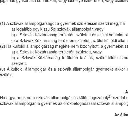
jogainak gyakorlása korlátozott, vagy lakhelye ismeretlen, vagy csel
(1) A szlovák állampolgárságot a gyermek születéssel szerzi meg, ha
a) legalább egyik szülője szlovák állampolgár, vagy
b) a Szlovák Köztársaság területén született és szülei hontalano
c) a Szlovák Köztársaság területén született, szülei külföldi ál
(2) Ha külföldi állampolgárság megléte nem bizonyított, a gyermeket sz
a) a Szlovák Köztársaság területén született, vagy
b) a Szlovák Köztársaság területén találták, szülei kiléte is
szerzett.
(3) A külföldi állampolgár és a szlovák állampolgár gyermeke akkor
szülője.
A
3)
Ha a gyermek nem szlovák állampolgár és külön jogszabály
szerint 
szlovák állampolgár, a gyermek az örökbefogadással szlovák állampol
Az áll