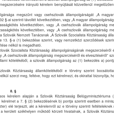
ág megszerzésére irányuló kérelem benyújtását közvetlenül megelőzőe
olgársága megszűnt vagy csehszlovák állampolgárságát „A magyar
 32 §-ai szerinti távollét következtében, vagy „A magyar állampolgárs
házasságkötés következtében, vagy „A csehszlovák állampolgárság m
házasságkötés következtében, vagy „A csehszlovák állampolgárság m
gy a Szlovák Nemzeti Tanácsnak „A Szlovák Szocialista Köztársaság ál
 13. §-a (1) bekezdése szerint, vagy nemzetközi szerződések szerint
sítése nélkül is megadható.
lovák Szocialista Köztársaság állampolgárságának megszerzéséről é
y „A csehszlovák állampolgárság megszerzéséről és elvesztéséről” szó
lami kötelékéből, a szlovák állampolgárság az (1) bekezdés a) pontja 
lovák Köztársaság államkötelékéből e törvény szerint bocsátotta
 nélkül szerzi meg, feltéve, hogy ezt kérelmezi, és okirattal bizonyítja,
8. §
ásos kérelem alapján a Szlovák Köztársaság Belügyminisztériuma (
kérelmet a 7. § (2) bekezdésének b) pontja szerinti esetben a miniszt
r) elé terjeszti, aki a kérelemről az e törvény szerinti feltételekne
a kerületi székhelyen működő körzeti hivatalnak, a Szlovák Köztárs