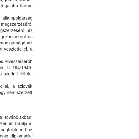
n legalább három
 állampolgárság
ág megszerzéséről
egszerzéséről és
egszerzéséről és
lampolgárságának
 vesztette el, a
s elvesztéséről”
ló Tt. 194/1949.
szerinti feltétel
k el, a szlovák
 hogy nem szerzett
a továbbiakban:
érium bírálja el
k megfelelően hoz
aság diplomáciai