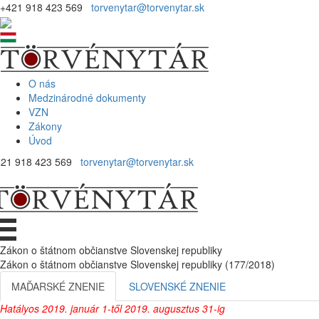
+421 918 423 569
torvenytar@torvenytar.sk
O nás
Medzinárodné dokumenty
VZN
Zákony
Úvod
421 918 423 569
torvenytar@torvenytar.sk
Zákon o štátnom občianstve Slovenskej republiky
Zákon o štátnom občianstve Slovenskej republiky (177/2018)
MAĎARSKÉ ZNENIE
SLOVENSKÉ ZNENIE
Hatályos 2019. január 1-től 2019. augusztus 31-ig