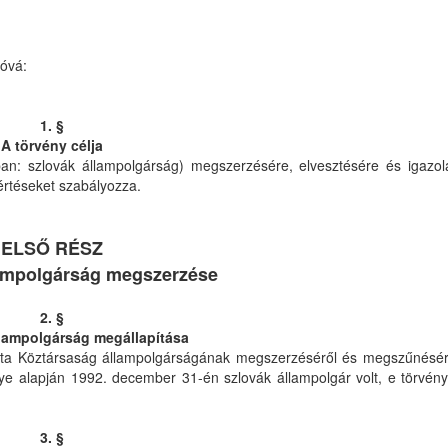
jóvá:
1. §
A törvény célja
an: szlovák állampolgárság) megszerzésére, elvesztésére és igazo
értéseket szabályozza.
ELSŐ RÉSZ
lampolgárság megszerzése
2. §
llampolgárság megállapítása
sta Köztársaság állampolgárságának megszerzéséről és megszűnésérő
e alapján 1992. december 31-én szlovák állampolgár volt, e törvény
3. §