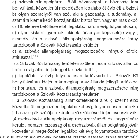
a) szlovák állampolgárral kötött házasságot, a házasság fe
benyújtását közvetlenül megelőzően legalább öt évig élt a Szlo
b) olyan személyről van szó, aki a gazdaság, a tudomány, a t
számára kiemelkedő hozzájárulást biztosított, vagy ez más okbó
c) 18. életéve betöltése előtt legalább három évig folyamatosan, 
d) olyan kiskorú gyermek, akinek törvényes képviselője vagy g
személy, és a szlovák állampolgárság megszerzésére irány
tartózkodott a Szlovák Köztársaság területén,
e) a szlovák állampolgárság megszerzésére irányuló kérel
11)
státusszal,
f) a Szlovák Köztársaság területén született és a szlovák álla
három évig állandó jelleggel tartózkodott itt,
g) legalább tíz évig folyamatosan tartózkodott a Szlovák K
benyújtásának idején már megkapta az állandó jellegű tartózkod
h) hontalan, és a szlovák állampolgárság megszerzésére irán
tartózkodott a Szlovák Köztársaság területén,
i) a Szlovák Köztársaság államkötelékéből a 9. § szerint el
közvetlenül megelőzően legalább két évig folyamatosan tartózko
j) ha az egyik szülője a kérelmező születése idején csehszlovák 
„A csehszlovák állampolgárság megszerzéséről és megszűnésér
kerületi nemzeti bizottságtól a csehszlovák állampolgárság jóv
közvetlenül megelőzően legalább két évig folyamatosan tartózko
12
(3) A külföldön élő szlovák jogállását igazoló hatósági tanúsítvánnyal