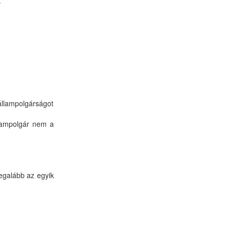
.
állampolgárságot
llampolgár nem a
egalább az egyik