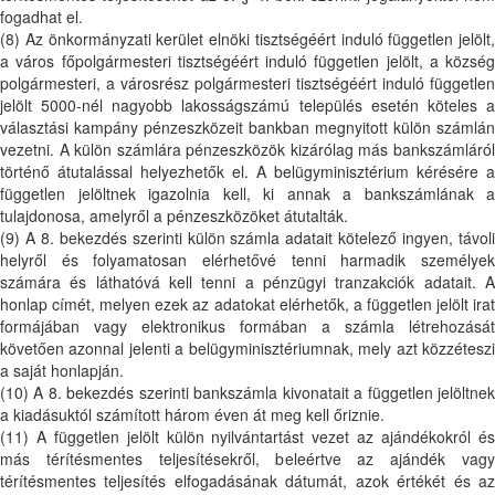
fogadhat el.
(8) Az önkormányzati kerület elnöki tisztségéért induló független jelölt,
a város főpolgármesteri tisztségéért induló független jelölt, a község
polgármesteri, a városrész polgármesteri tisztségéért induló független
jelölt 5000-nél nagyobb lakosságszámú település esetén köteles a
választási kampány pénzeszközeit bankban megnyitott külön számlán
vezetni. A külön számlára pénzeszközök kizárólag más bankszámláról
történő átutalással helyezhetők el. A belügyminisztérium kérésére a
független jelöltnek igazolnia kell, ki annak a bankszámlának a
tulajdonosa, amelyről a pénzeszközöket átutalták.
(9) A 8. bekezdés szerinti külön számla adatait kötelező ingyen, távoli
helyről és folyamatosan elérhetővé tenni harmadik személyek
számára és láthatóvá kell tenni a pénzügyi tranzakciók adatait. A
honlap címét, melyen ezek az adatokat elérhetők, a független jelölt irat
formájában vagy elektronikus formában a számla létrehozását
követően azonnal jelenti a belügyminisztériumnak, mely azt közzéteszi
a saját honlapján.
(10) A 8. bekezdés szerinti bankszámla kivonatait a független jelöltnek
a kiadásuktól számított három éven át meg kell őriznie.
(11) A független jelölt külön nyilvántartást vezet az ajándékokról és
más térítésmentes teljesítésekről, beleértve az ajándék vagy
térítésmentes teljesítés elfogadásának dátumát, azok értékét és az