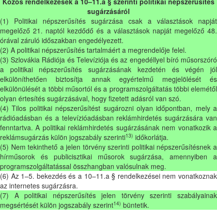
Közös rendelkezések a 10–11.a § szerinti politikai népszerűsítés
sugárzásáról
(1) Politikai népszerűsítés sugárzása csak a választások napját
megelőző 21. naptól kezdődő és a választások napját megelőző 48.
órával záruló időszakban engedélyezett.
(2) A politikai népszerűsítés tartalmáért a megrendelője felel.
(3) Szlovákia Rádiója és Televíziója és az engedéllyel bíró műsorszóró
a politikai népszerűsítés sugárzásának kezdetén és végén jól
elkülöníthetően biztosítja annak egyértelmű megjelölését és
elkülönülését a többi műsortól és a programszolgáltatás többi elemétől
olyan értesítés sugárzásával, hogy fizetett adásról van szó.
(4) Tilos politikai népszerűsítést sugározni olyan időpontban, mely a
rádióadásban és a televízióadásban reklámhirdetés sugárzására van
fenntartva. A politikai reklámhirdetés sugárzásának nem vonatkozik a
13)
reklámsugárzás külön jogszabály szerinti
időkorlátja.
(5) Nem tekinthető a jelen törvény szerinti politikai népszerűsítésnek a
hírműsorok és publicisztikai műsorok sugárzása, amennyiben a
programszolgáltatással összhangban valósulnak meg.
(6) Az 1–5. bekezdés és a 10–11.a § rendelkezései nem vonatkoznak
az internetes sugárzásra.
(7) A politikai népszerűsítés jelen törvény szerinti szabályainak
14)
megsértését külön jogszabály szerint
büntetik.