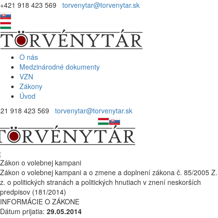
+421 918 423 569
torvenytar@torvenytar.sk
O nás
Medzinárodné dokumenty
VZN
Zákony
Úvod
421 918 423 569
torvenytar@torvenytar.sk
Zákon o volebnej kampani
Zákon o volebnej kampani a o zmene a doplnení zákona č. 85/2005 Z.
z. o politických stranách a politických hnutiach v znení neskorších
predpisov (181/2014)
INFORMÁCIE O ZÁKONE
Dátum prijatia:
29.05.2014