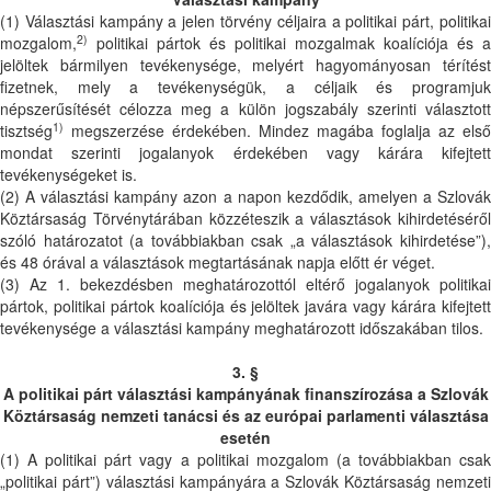
(1) Választási kampány a jelen törvény céljaira a politikai párt, politikai
2)
mozgalom,
politikai pártok és politikai mozgalmak koalíciója és a
jelöltek bármilyen tevékenysége, melyért hagyományosan térítést
fizetnek, mely a tevékenységük, a céljaik és programjuk
népszerűsítését célozza meg a külön jogszabály szerinti választott
1)
tisztség
megszerzése érdekében. Mindez magába foglalja az első
mondat szerinti jogalanyok érdekében vagy kárára kifejtett
tevékenységeket is.
(2) A választási kampány azon a napon kezdődik, amelyen a Szlovák
Köztársaság Törvénytárában közzéteszik a választások kihirdetéséről
szóló határozatot (a továbbiakban csak „a választások kihirdetése”),
és 48 órával a választások megtartásának napja előtt ér véget.
(3) Az 1. bekezdésben meghatározottól eltérő jogalanyok politikai
pártok, politikai pártok koalíciója és jelöltek javára vagy kárára kifejtett
tevékenysége a választási kampány meghatározott időszakában tilos.
3. §
A politikai párt választási kampányának finanszírozása a Szlovák
Köztársaság nemzeti tanácsi és az európai parlamenti választása
esetén
(1) A politikai párt vagy a politikai mozgalom (a továbbiakban csak
„politikai párt”) választási kampányára a Szlovák Köztársaság nemzeti