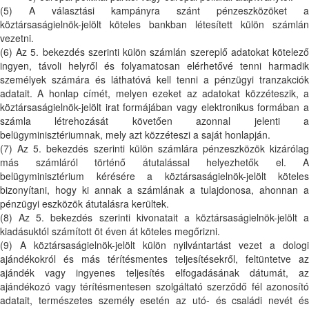
(5) A választási kampányra szánt pénzeszközöket a
köztársaságielnök-jelölt köteles bankban létesített külön számlán
vezetni.
(6) Az 5. bekezdés szerinti külön számlán szereplő adatokat kötelező
ingyen, távoli helyről és folyamatosan elérhetővé tenni harmadik
személyek számára és láthatóvá kell tenni a pénzügyi tranzakciók
adatait. A honlap címét, melyen ezeket az adatokat közzéteszik, a
köztársaságielnök-jelölt irat formájában vagy elektronikus formában a
számla létrehozását követően azonnal jelenti a
belügyminisztériumnak, mely azt közzéteszi a saját honlapján.
(7) Az 5. bekezdés szerinti külön számlára pénzeszközök kizárólag
más számláról történő átutalással helyezhetők el. A
belügyminisztérium kérésére a köztársaságielnök-jelölt köteles
bizonyítani, hogy ki annak a számlának a tulajdonosa, ahonnan a
pénzügyi eszközök átutalásra kerültek.
(8) Az 5. bekezdés szerinti kivonatait a köztársaságielnök-jelölt a
kiadásuktól számított öt éven át köteles megőrizni.
(9) A köztársaságielnök-jelölt külön nyilvántartást vezet a dologi
ajándékokról és más térítésmentes teljesítésekről, feltüntetve az
ajándék vagy ingyenes teljesítés elfogadásának dátumát, az
ajándékozó vagy térítésmentesen szolgáltató szerződő fél azonosító
adatait, természetes személy esetén az utó- és családi nevét és