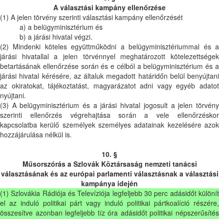
A választási kampány ellenőrzése
(1) A jelen törvény szerinti választási kampány ellenőrzését
a) a belügyminisztérium és
b) a járási hivatal végzi.
(2) Mindenki köteles együttműködni a belügyminisztériummal és a
járási hivatallal a jelen törvénnyel meghatározott kötelezettségek
betartásának ellenőrzése során és e célból a belügyminisztérium és a
járási hivatal kérésére, az általuk megadott határidőn belül benyújtani
az okiratokat, tájékoztatást, magyarázatot adni vagy egyéb adatot
nyújtani.
(3) A belügyminisztérium és a járási hivatal jogosult a jelen törvény
szerinti ellenőrzés végrehajtása során a vele ellenőrzéskor
kapcsolatba kerülő személyek személyes adatainak kezelésére azok
hozzájárulása nélkül is.
10. §
Műsorszórás a Szlovák Köztársaság nemzeti tanácsi
választásának és az európai parlamenti választásnak a választási
kampánya idején
(1) Szlovákia Rádiója és Televíziója legfeljebb 30 perc adásidőt különít
el az induló politikai párt vagy induló politikai pártkoalíció részére,
összesítve azonban legfeljebb tíz óra adásidőt politikai népszerűsítés