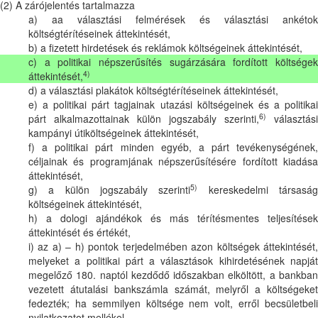
(2) A zárójelentés tartalmazza
a) aa választási felmérések és választási ankétok
költségtérítéseinek áttekintését,
b) a fizetett hirdetések és reklámok költségeinek áttekintését,
c) a politikai népszerűsítés sugárzására fordított költségek
4)
áttekintését,
d) a választási plakátok költségtérítéseinek áttekintését,
e) a politikai párt tagjainak utazási költségeinek és a politikai
6)
párt alkalmazottainak külön jogszabály szerinti,
választási
kampányi útiköltségeinek áttekintését,
f) a politikai párt minden egyéb, a párt tevékenységének,
céljainak és programjának népszerűsítésére fordított kiadása
áttekintését,
5)
g) a külön jogszabály szerinti
kereskedelmi társasá
költségeinek áttekintését,
h) a dologi ajándékok és más térítésmentes teljesítések
áttekintését és értékét,
i) az a) – h) pontok terjedelmében azon költségek áttekintését,
melyeket a politikai párt a választások kihirdetésének napját
megelőző 180. naptól kezdődő időszakban elköltött, a bankban
vezetett átutalási bankszámla számát, melyről a költségeket
fedezték; ha semmilyen költsége nem volt, erről becsületbeli
nyilatkozatot mellékel.