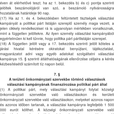
éven át elérhetővé teszi; ha az 1. bekezdés b) és c) pontja szerinti
jelöltek beszámolójáról van szó, a beszámoló nyilvánosságra
hozatalának határideje 90 nap.
(17) Ha az 1. és 4. bekezdésben feltüntetett tisztségek választási
kampányát a politikai párt listáján szereplő személy maga vezeti, a
jelen cikkely rendelkezései rá is ugyanolyan mértékben vonatkoznak,
mint a független jelöltekre. Az ilyen személy választási kampányából
egyértelműen ki kell tűnnie, hogy politika párt pártlistáján szerepel.
(18) A független jelölt vagy a 17. bekezdés szerinti jelölt köteles a
járási hivatal kérésére okiratokat benyújtani, tájékoztatást,
magyarázatot adni vagy egyéb adatokat szolgáltatni választási
kampánya 15. § szerinti átláthatóságának ellenőrzése céljaira a kérés
kézbesítésétől számított tíz napon belül.
7. §
A területi önkormányzati szervekbe történő választások
választási kampányának finanszírozása politikai párt által
(1) A politikai párt, mely választási kampányt folytat községi
önkormányzati szervekbe való választásokon és kerületi
önkormányzati szervekbe való választásokon, melyeket azonos napon
és azonos időben tartanak, a választási kampányra legfeljebb 1 500
000 eurót költhet. A községi önkormányzati szervekbe való