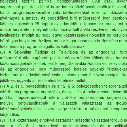
bekezdés szerinti politikai népszerűsítésen kívül csak akkor
sugározhat politikai vitákat is az induló köztársaságielnök-jelöltekkel,
ha a programszerkezetbe való beillesztésüket erre az időszakra
jóváhagyta a tanács. Az engedéllyel bíró műsorszóró ilyen esetben
köteles legkésőbb 25 nappal az adás előtt a tanács elé terjeszteni a
műsor tervezetét, melynek tartalmaznia kell a vita résztvevőinek olyan
kiválasztási módját is, hogy egyik köztársaságielnök-jelölt se kerüljön
hátrányos helyzetbe. Az ilyen műsor sugárzásba való beillesztése nem
tekintendő a programszolgáltatás változásának.
(6) A Szlovákia Rádiója és Televíziója és az engedéllyel bíró
műsorszóró által sugárzott politikai népszerűsítés költségeit az induló
köztársaságielnök-jelöltek térítik meg. Szlovákia Rádiója és Televíziója
és az engedéllyel bíró műsorszóró köteles egyenlő feltételeket
biztosítani az adásidő-vásárláshoz minden induló köztársaságielnök-
jelöltnek, egyenlő ár- és fizetési feltételek mellett.
(7) A 2. és 5. bekezdésben és a 12. § 5. bekezdésében felsoroltaktól
eltérő más programok sugárzása, és az 1. és 4. bekezdésben felsorolt
politikai népszerűsítéstől eltérő politikai népszerűsítés sugárzása,
melyek befolyásolhatnák a választók választását az induló
köztársaságielnök-jelölt javára vagy kárára, a választási kampány
idején tilos.
(8) Ha a köztársaságielnök-választásban második választási forduló is
van, a 12. § 1. bekezdését nem alkalmazzák és a politikai