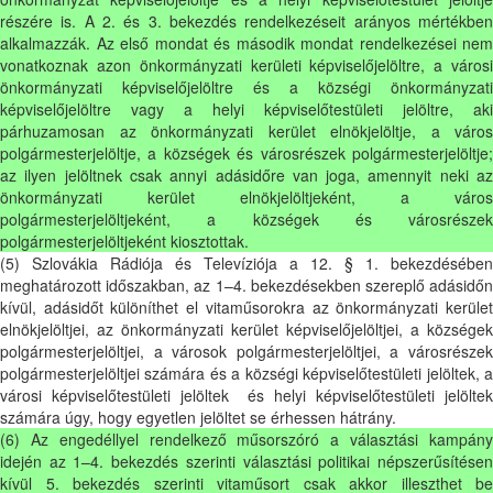
részére is. A 2. és 3. bekezdés rendelkezéseit arányos mértékben
alkalmazzák. Az első mondat és második mondat rendelkezései nem
vonatkoznak azon önkormányzati kerületi képviselőjelöltre, a városi
önkormányzati képviselőjelöltre és a községi önkormányzati
képviselőjelöltre vagy a helyi képviselőtestületi jelöltre, aki
párhuzamosan az önkormányzati kerület elnökjelöltje, a város
polgármesterjelöltje, a községek és városrészek polgármesterjelöltje;
az ilyen jelöltnek csak annyi adásidőre van joga, amennyit neki az
önkormányzati kerület elnökjelöltjeként, a város
polgármesterjelöltjeként, a községek és városrészek
polgármesterjelöltjeként kiosztottak.
(5) Szlovákia Rádiója és Televíziója a 12. § 1. bekezdésében
meghatározott időszakban, az 1–4. bekezdésekben szereplő adásidőn
kívül, adásidőt különíthet el vitaműsorokra az önkormányzati kerület
elnökjelöltjei, az önkormányzati kerület képviselőjelöltjei, a községek
polgármesterjelöltjei, a városok polgármesterjelöltjei, a városrészek
polgármesterjelöltjei számára és a községi képviselőtestületi jelöltek, a
városi képviselőtestületi jelöltek és helyi képviselőtestületi jelöltek
számára úgy, hogy egyetlen jelöltet se érhessen hátrány.
(6) Az engedéllyel rendelkező műsorszóró a választási kampány
idején az 1–4. bekezdés szerinti választási politikai népszerűsítésen
kívül 5. bekezdés szerinti vitaműsort csak akkor illeszthet be