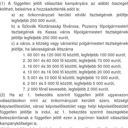
(1) A független jelölt választási kampányára az alábbi összeget
költheti, beleértve a hozzáadottérték-adót is:
a) az önkormányzati kerület elnöki tisztségének jelöltje
legfeljebb 250 000 eurót,
b) a Szlovák Köztársaság fővárosa, Pozsony főpolgármesteri
tisztségének és Kassa város főpolgármesteri tisztségének
jelöltje legfeljebb 250 000 eurót,
c) a város, a község vagy városrész polgármesteri tisztségének
jelöltje, ha lakosságának létszáma
1. 60 001 és 120 000 fő közötti, legfeljebb 100 000 eurót,
2. 30 001 és 60 000 fő közötti, legfeljebb 70 000 eurót,
3. 16 001 és 30 000 fő közötti, legfeljebb 50 000 eurót,
4. 10 001 és 16 000 fő közötti, legfeljebb 20 000 eurót,
5. 5 001 és 10 000 fő közötti, legfeljebb 10 000 eurót,
6. 2 001 és 5 000 fő közötti, legfeljebb 5 000 eurót,
7. 2 000 főnél kevesebb, legfeljebb 2 000 eurót.
(2) Ha az 1. bekezdés szerinti független jelölt ugyanazon
választásokon mint az önkormányzati kerületi szerv, községi
képviselőtestület, városi képviselőtestület vagy helyi képviselőtestület
független jelöltje is indul, az 1. bekezdés szerinti összegekbe
beleszámítanak a független jelölt ezen a jogcímen kiadott választási
kampányköltségei is.