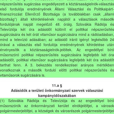
népszerűsítés sugárzása engedélyezett a köztársaságielnök-választás
első fordulója eredményének Állami Választási és Politikaipárt-
finanszírozást Ellenőrző Bizottsága (a továbbiakban csak „állami
bizottság”) általi kihirdetésének napjától a választások második
fordulójának napját megelőző 48. óráig. Szlovákia Rádiója és
Televíziója két óra adásidőt különít el politikai népszerűsítés
sugárzására és két órát vitaműsor sugárzására mind a rádióadásban,
mind a televízió adásában; az adásidő iránti igényt legkésőbb 24
órával a választás első fordulója eredményének kihirdetése után
érvényesítik a köztársaságielnök-jelöltek. Az engedéllyel bíró
műsorszóró politikai népszerűsítés sugárzására legfeljebb két óra
adásidőt, politikai vitaműsor sugárzására legfeljebb két óra adásidőt
tarthat fenn. A 3. bekezdés rendelkezései arányos mértékben
vonatkoznak a második forduló előtti politikai népszerűsítés és
vitaműsorok sugárzására is.
11.a §
Adásidők a területi önkormányzati szervek választási
kampányidőszakában
(1) Szlovákia Rádiója és Televíziója és az engedéllyel bíró
műsorszórók az önkormányzati kerület elnökjelöltjei, a városok
polgármesterjelöltjei, a községek és városrészek polgármesterjelöltjei