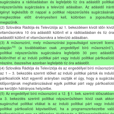
sugárzására a rádióadásban és legfeljebb tíz óra adásidőt politikai
népszerűsítés sugárzására a televízió adásában. Az adásidő iránti
igényt legkésőbb öt nappal a politikai népszerűsítés sugárzásának
megkezdése előtt érvényesíteni kell, különben a jogosultság
megszűnik.
(2) Szlovákia Rádiója és Televíziója az 1. bekezdésen kívüli időn kívül
vitaműsorokra 10 óra adásidőt különít el a rádióadásban és tíz óra
adásidőt különít el vitaműsorokra a televízió adásában.
(3) A műsorszóró, mely műsorszórási jogosultságot szerzett licenc
10)
alapján
(a továbbiakban csak „engedéllyel bíró műsorszóró”),
politikai népszerűsítés sugárzására legfeljebb 30 perc adásidőt
különíthet el az induló politikai párt vagy induló politikai pártkoalíció
részére, összesítve azonban legfeljebb tíz óra adásidőt.
(4) Szlovákia Rádiója és Televíziója és az engedéllyel bíró műsorszóró
az 1 – 3. bekezdés szerinti időket az induló politikai pártok és induló
pártkoalíciók közt egyenlő arányban osztják el úgy, hogy a sugárzás
időpontjának meghatározásával egyik politikai párt vagy pártkoalíció
se kerüljön hátrányos helyzetbe.
(5) Az engedéllyel bíró műsorszóró a 12. § 1. bek. szerinti időszakban
a 3. bekezdés szerinti politikai népszerűsítésen kívül csak akkor
sugározhat politikai vitákat is az induló politikai párt vagy induló
politikai pártkoalíció képviselőivel, ha a programszerkezetbe való
beillesztésüket erre az időszakra jóváhagyta a Műsorszolgáltatási és