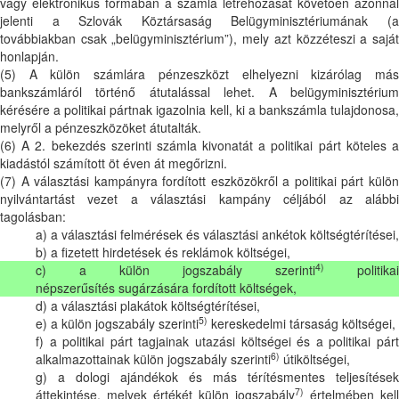
vagy elektronikus formában a számla létrehozását követően azonnal
jelenti a Szlovák Köztársaság Belügyminisztériumának (a
továbbiakban csak „belügyminisztérium”), mely azt közzéteszi a saját
honlapján.
(5) A külön számlára pénzeszközt elhelyezni kizárólag más
bankszámláról történő átutalással lehet. A belügyminisztérium
kérésére a politikai pártnak igazolnia kell, ki a bankszámla tulajdonosa,
melyről a pénzeszközöket átutalták.
(6) A 2. bekezdés szerinti számla kivonatát a politikai párt köteles a
kiadástól számított öt éven át megőrizni.
(7) A választási kampányra fordított eszközökről a politikai párt külön
nyilvántartást vezet a választási kampány céljából az alábbi
tagolásban:
a) a választási felmérések és választási ankétok költségtérítései,
b) a fizetett hirdetések és reklámok költségei,
4)
c) a külön jogszabály szerinti
politikai
népszerűsítés sugárzására fordított költségek,
d) a választási plakátok költségtérítései,
5)
e) a külön jogszabály szerinti
kereskedelmi társaság költségei,
f) a politikai párt tagjainak utazási költségei és a politikai párt
6)
alkalmazottainak külön jogszabály szerinti
útiköltségei,
g) a dologi ajándékok és más térítésmentes teljesítések
7)
áttekintése, melyek értékét külön jogszabály
értelmében kell