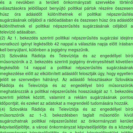
és a nevükben a területi önkormányzati szervekbe történő
választásokra jelölőlapot benyújtó politikai pártok részére összesen
húsz óra adásidőt különíthetnek el politikai népszerűsítés
sugárzásának céljából a rádióadásban és összesen húsz óra adásidőt
különíthetnek el politikai népszerűsítés sugárzásának céljából a
televízió adásában.
(2) Az 1. bekezdés szerinti politikai népszerűsítés sugárzási idejére
vonatkozó igényt legkésőbb 42 nappal a választás napja előtt írásban
kell benyújtani, különben a jogigény megszűnik.
(3) Szlovákia Rádiója és Televíziója és az engedéllyel bíró
műsorszórók a 2. bekezdés szerinti jogigény érvényesítését követően
legkésőbb 14 nappal a politikai népszerűsítés sugárzásának
megkezdése előtt az elkülönített adásidőt felosztják úgy, hogy egyetlen
jelölt se szenvedjen hátrányt. Az adásidő felosztásakor Szlovákia
Rádiója és Televíziója és az engedéllyel bíró műsorszórók
meghatározzák a politikai népszerűsítés hosszúságát az 1. bekezdés
szerinti jelöltek között, valamint a reklám sugárzásának pontos
időpontját, és ezeket az adatokat a megrendelő tudomására hozzák.
(4) Szlovákia Rádiója és Televíziója és az engedéllyel bíró
műsorszórók az 1–3. bekezdésben taglalt műsoridőn kívül
sugározhatnak politikai népszerűsítést az önkormányzati kerület
képviselőjelöltje, a városi önkormányzat képviselőjelöltje és a községi
önkormányzat képviselőjelöltje és a helyi képviselőtestület jelöltje