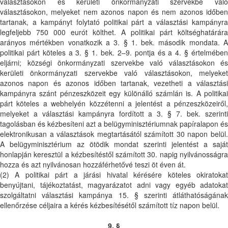
választásokon és kerületi önkormányzati szervekbe való
választásokon, melyeket nem azonos napon és nem azonos időben
tartanak, a kampányt folytató politikai párt a választási kampányra
legfeljebb 750 000 eurót költhet. A politikai párt költséghatárára
arányos mértékben vonatkozik a 3. § 1. bek. második mondata. A
politikai párt köteles a 3. § 1. bek. 2–9. pontja és a 4. § értelmében
eljárni; községi önkormányzati szervekbe való választásokon és
kerületi önkormányzati szervekbe való választásokon, melyeket
azonos napon és azonos időben tartanak, vezetheti a választási
kampányra szánt pénzeszközeit egy különálló számlán is. A politikai
párt köteles a webhelyén közzétenni a jelentést a pénzeszközeiről,
melyeket a választási kampányra fordított a 3. § 7. bek. szerinti
tagolásban és kézbesíteni azt a belügyminisztériumnak papíralapon és
elektronikusan a választások megtartásától számított 30 napon belül.
A belügyminisztérium az ötödik mondat szerinti jelentést a saját
honlapján keresztül a kézbesítéstől számított 30. napig nyilvánosságra
hozza és azt nyilvánosan hozzáférhetővé teszi öt éven át.
(2) A politikai párt a járási hivatal kérésére köteles okiratokat
benyújtani, tájékoztatást, magyarázatot adni vagy egyéb adatokat
szolgáltatni választási kampánya 15. § szerinti átláthatóságának
ellenőrzése céljaira a kérés kézbesítésétől számított tíz napon belül.
9. §