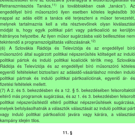
11)
Retranszmissziós Tanács,
(a továbbiakban csak „tanács”). A
engedéllyel bíró műsorszóró ilyen esetben köteles legkésőbb 30
nappal az adás előtt a tanács elé terjeszteni a műsor tervezetét,
melynek tartalmaznia kell a vita résztvevőinek olyan kiválasztási
módját is, hogy egyik politikai párt vagy pártkoalíció se kerüljön
hátrányos helyzetbe. Az ilyen műsor sugárzásba való beillesztése nem
12)
tekintendő a programszolgáltatás változásának.
(6) A Szlovákia Rádiója és Televíziója és az engedéllyel bíró
műsorszóró által sugárzott politikai népszerűsítés költségeit az induló
politikai pártok és induló politikai koalíciók térítik meg. Szlovákia
Rádiója és Televíziója és az engedéllyel bíró műsorszóró köteles
egyenlő feltételeket biztosítani az adásidő-vásárláshoz minden induló
politikai pártnak és induló politikai pártkoalíciónak, egyenlő ár- és
fizetési feltételek mellett.
(7) A 2. és 5. bekezdésben és a 12. § 5. bekezdésében felsoroltaktól
eltérő más programok sugárzása, és az 1. és 3. bekezdésben felsorolt
politikai népszerűsítéstől eltérő politikai népszerűsítések sugárzása,
melyek befolyásolhatnák a választók választását az induló politikai párt
vagy induló politikai pártkoalíció javára vagy kárára, a választási
kampány idején tilos.
11. §