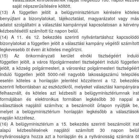
saját népszerűsítésére költött.
(13) A független jelölt a belügyminisztérium kérésére köteles
benyújtani a bizonylatokat, tájékoztatást, magyarázatot vagy más
adatot szolgáltatni a választási kampánnyal kapcsolatosan a kérvény
kézbesítésétől számított tíz napon belül.
(14) A 11. és 12. bekezdés szerinti nyilvántartáshoz kapcsolódó
bizonylatokat a független jelölt a választási kampány végétől számított
legkevesebb öt éven át köteles megőrizni.
(15) Az önkormányzati kerület elnöki tisztségéért induló
független jelölt, a város főpolgármesteri tisztségéért induló független
jelölt, a község polgármesteri, a városrész polgármesteri tisztségéért
induló független jelölt 5000-nél nagyobb lakosságszámú település
esetén köteles a honlapján jelentést közzétenni a 12. bekezdés
szerinti felbontásban az eszközökről, melyeket választási kampányára
felhasznált, és köteles azt kézbesíti a belügyminisztériumnak irat
formájában és elektronikus formában legkésőbb 30 nappal a
választások napjától számítva; a beszámolót űrlapon nyújtják be,
melyet a belügyminisztérium honlapján legkésőbb a választások
napján közzétesz.
(16) A belügyminisztérium a 15. bekezdés szerinti beszámolót irat
alapú kézbesítésének napjától számított 30 napon belül
nyilvánosságra hozza azt a honlapján és a nyilvánosság számára öt