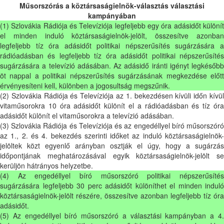
Műsorszórás a köztársaságielnök-választás választási
kampányában
(1) Szlovákia Rádiója és Televíziója legfeljebb egy óra adásidőt különít
el minden induló köztársaságielnök-jelölt, összesítve azonban
legfeljebb tíz óra adásidőt politikai népszerűsítés sugárzására a
rádióadásban és legfeljebb tíz óra adásidőt politikai népszerűsítés
sugárzására a televízió adásában. Az adásidő iránti igényt legkésőbb
öt nappal a politikai népszerűsítés sugárzásának megkezdése előtt
érvényesíteni kell, különben a jogosultság megszűnik.
(2) Szlovákia Rádiója és Televíziója az 1. bekezdésen kívüli időn kívül
vitaműsorokra 10 óra adásidőt különít el a rádióadásban és tíz óra
adásidőt különít el vitaműsorokra a televízió adásában.
(3) Szlovákia Rádiója és Televíziója és az engedéllyel bíró műsorszóró
az 1., 2. és 4. bekezdés szerinti időket az induló köztársaságielnök-
jelöltek közt egyenlő arányban osztják el úgy, hogy a sugárzás
időpontjának meghatározásával egyik köztársaságielnök-jelölt se
kerüljön hátrányos helyzetbe.
(4) Az engedéllyel bíró műsorszóró politikai népszerűsítés
sugárzására legfeljebb 30 perc adásidőt különíthet el minden induló
köztársaságielnök-jelölt részére, összesítve azonban legfeljebb tíz óra
adásidőt.
(5) Az engedéllyel bíró műsorszóró a választási kampányban a 4.