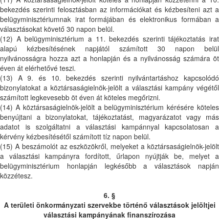
bekezdés szerinti felosztásban az információkat és kézbesíteni azt a
belügyminisztériumnak irat formájában és elektronikus formában a
választásokat követő 30 napon belül.
(12) A belügyminisztérium a 11. bekezdés szerinti tájékoztatás irat
alapú kézbesítésének napjától számított 30 napon belül
nyilvánosságra hozza azt a honlapján és a nyilvánosság számára öt
éven át elérhetővé teszi.
(13) A 9. és 10. bekezdés szerinti nyilvántartáshoz kapcsolódó
bizonylatokat a köztársaságielnök-jelölt a választási kampány végétől
számított legkevesebb öt éven át köteles megőrizni.
(14) A köztársaságielnök-jelölt a belügyminisztérium kérésére köteles
benyújtani a bizonylatokat, tájékoztatást, magyarázatot vagy más
adatot is szolgáltatni a választási kampánnyal kapcsolatosan a
kérvény kézbesítésétől számított tíz napon belül.
(15) A beszámolót az eszközökről, melyeket a köztársaságielnök-jelölt
a választási kampányra fordított, űrlapon nyújtják be, melyet a
belügyminisztérium honlapján legkésőbb a választások napján
közzétesz.
6. §
A területi önkormányzati szervekbe történő választások jelöltjei
választási kampányának finanszírozása