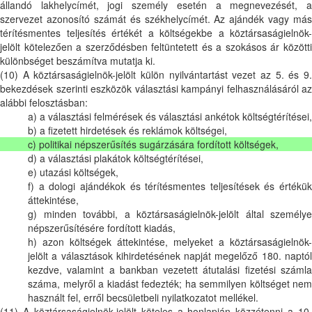
állandó lakhelycímét, jogi személy esetén a megnevezését, a
szervezet azonosító számát és székhelycímét. Az ajándék vagy más
térítésmentes teljesítés értékét a költségekbe a köztársaságielnök-
jelölt kötelezően a szerződésben feltüntetett és a szokásos ár közötti
különbséget beszámítva mutatja ki.
(10) A köztársaságielnök-jelölt külön nyilvántartást vezet az 5. és 9.
bekezdések szerinti eszközök választási kampányi felhasználásáról az
alábbi felosztásban:
a) a választási felmérések és választási ankétok költségtérítései,
b) a fizetett hirdetések és reklámok költségei,
c) politikai népszerűsítés sugárzására fordított költségek,
d) a választási plakátok költségtérítései,
e) utazási költségek,
f) a dologi ajándékok és térítésmentes teljesítések és értékük
áttekintése,
g) minden további, a köztársaságielnök-jelölt által személye
népszerűsítésére fordított kiadás,
h) azon költségek áttekintése, melyeket a köztársaságielnök-
jelölt a választások kihirdetésének napját megelőző 180. naptól
kezdve, valamint a bankban vezetett átutalási fizetési számla
száma, melyről a kiadást fedezték; ha semmilyen költséget nem
használt fel, erről becsületbeli nyilatkozatot mellékel.
(11) A köztársaságielnök-jelölt köteles a honlapján közzétenni a 10.