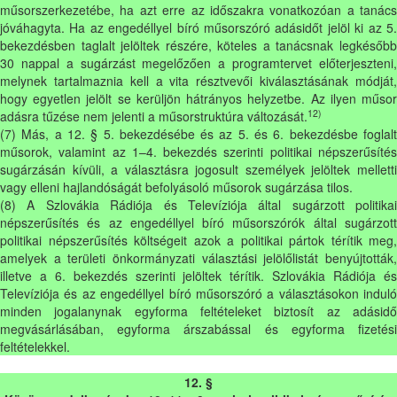
műsorszerkezetébe, ha azt erre az időszakra vonatkozóan a tanács
jóváhagyta. Ha az engedéllyel bíró műsorszóró adásidőt jelöl ki az 5.
bekezdésben taglalt jelöltek részére, köteles a tanácsnak legkésőbb
30 nappal a sugárzást megelőzően a programtervet előterjeszteni,
melynek tartalmaznia kell a vita résztvevői kiválasztásának módját,
hogy egyetlen jelölt se kerüljön hátrányos helyzetbe. Az ilyen műsor
12)
adásra tűzése nem jelenti a műsorstruktúra változását.
(7) Más, a 12. § 5. bekezdésébe és az 5. és 6. bekezdésbe foglalt
műsorok, valamint az 1–4. bekezdés szerinti politikai népszerűsítés
sugárzásán kívüli, a választásra jogosult személyek jelöltek melletti
vagy elleni hajlandóságát befolyásoló műsorok sugárzása tilos.
(8) A Szlovákia Rádiója és Televíziója által sugárzott politikai
népszerűsítés és az engedéllyel bíró műsorszórók által sugárzott
politikai népszerűsítés költségeit azok a politikai pártok térítik meg,
amelyek a területi önkormányzati választási jelölőlistát benyújtották,
illetve a 6. bekezdés szerinti jelöltek térítik. Szlovákia Rádiója és
Televíziója és az engedéllyel bíró műsorszóró a választásokon induló
minden jogalanynak egyforma feltételeket biztosít az adásidő
megvásárlásában, egyforma árszabással és egyforma fizetési
feltételekkel.
12. §