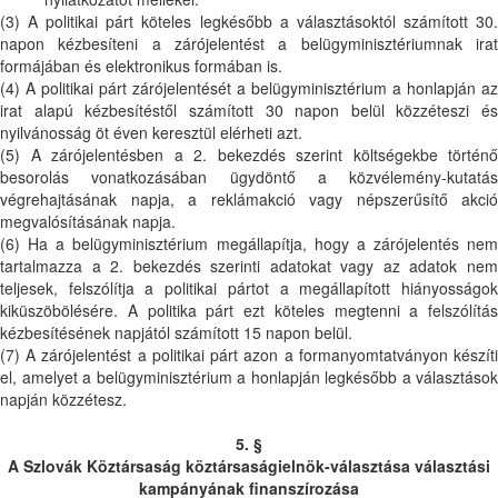
(3) A politikai párt köteles legkésőbb a választásoktól számított 30.
napon kézbesíteni a zárójelentést a belügyminisztériumnak irat
formájában és elektronikus formában is.
(4) A politikai párt zárójelentését a belügyminisztérium a honlapján az
irat alapú kézbesítéstől számított 30 napon belül közzéteszi és
nyilvánosság öt éven keresztül elérheti azt.
(5) A zárójelentésben a 2. bekezdés szerint költségekbe történő
besorolás vonatkozásában ügydöntő a közvélemény-kutatás
végrehajtásának napja, a reklámakció vagy népszerűsítő akció
megvalósításának napja.
(6) Ha a belügyminisztérium megállapítja, hogy a zárójelentés nem
tartalmazza a 2. bekezdés szerinti adatokat vagy az adatok nem
teljesek, felszólítja a politikai pártot a megállapított hiányosságok
kiküszöbölésére. A politika párt ezt köteles megtenni a felszólítás
kézbesítésének napjától számított 15 napon belül.
(7) A zárójelentést a politikai párt azon a formanyomtatványon készíti
el, amelyet a belügyminisztérium a honlapján legkésőbb a választások
napján közzétesz.
5. §
A Szlovák Köztársaság köztársaságielnök-választása választási
kampányának finanszírozása