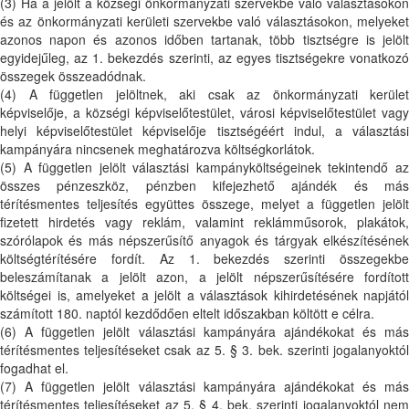
(3) Ha a jelölt a községi önkormányzati szervekbe való választásokon
és az önkormányzati kerületi szervekbe való választásokon, melyeket
azonos napon és azonos időben tartanak, több tisztségre is jelölt
egyidejűleg, az 1. bekezdés szerinti, az egyes tisztségekre vonatkozó
összegek összeadódnak.
(4) A független jelöltnek, aki csak az önkormányzati kerület
képviselője, a községi képviselőtestület, városi képviselőtestület vagy
helyi képviselőtestület képviselője tisztségéért indul, a választási
kampányára nincsenek meghatározva költségkorlátok.
(5) A független jelölt választási kampányköltségeinek tekintendő az
összes pénzeszköz, pénzben kifejezhető ajándék és más
térítésmentes teljesítés együttes összege, melyet a független jelölt
fizetett hirdetés vagy reklám, valamint reklámműsorok, plakátok,
szórólapok és más népszerűsítő anyagok és tárgyak elkészítésének
költségtérítésére fordít. Az 1. bekezdés szerinti összegekbe
beleszámítanak a jelölt azon, a jelölt népszerűsítésére fordított
költségei is, amelyeket a jelölt a választások kihirdetésének napjától
számított 180. naptól kezdődően eltelt időszakban költött e célra.
(6) A független jelölt választási kampányára ajándékokat és más
térítésmentes teljesítéseket csak az 5. § 3. bek. szerinti jogalanyoktól
fogadhat el.
(7) A független jelölt választási kampányára ajándékokat és más
térítésmentes teljesítéseket az 5. § 4. bek. szerinti jogalanyoktól nem