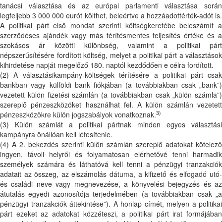
tanácsi választása és az európai parlamenti választása során
legfeljebb 3 000 000 eurót költhet, beleértve a hozzáadottérték-adót is.
A politikai párt első mondat szerinti költségkeretébe beleszámít a
szerződéses ajándék vagy más térítésmentes teljesítés értéke és a
szokásos ár közötti különbség, valamint a politikai párt
népszerűsítésére fordított költség, melyet a politikai párt a választások
kihirdetése napját megelőző 180. naptól kezdődően e célra fordított.
(2) A választásikampány-költségek térítésére a politikai párt csak
bankban vagy külföldi bank fiókjában (a továbbiakban csak „bank”)
vezetett külön fizetési számlán (a továbbiakban csak „külön számla”)
szereplő pénzeszközöket használhat fel. A külön számlán vezetett
3)
pénzeszközökre külön jogszabályok vonatkoznak.
(3) Külön számlát a politikai pártnak minden egyes választási
kampányra önállóan kell létesítenie.
(4) A 2. bekezdés szerinti külön számlán szereplő adatokat kötelező
ingyen, távoli helyről és folyamatosan elérhetővé tenni harmadik
személyek számára és láthatóvá kell tenni a pénzügyi tranzakciók
adatait az összeg, az elszámolás dátuma, a kifizető és elfogadó utó-
és családi neve vagy megnevezése, a könyvelési bejegyzés és az
átutalás egyedi azonosítója terjedelmében (a továbbiakban csak „a
pénzügyi tranzakciók áttekintése”). A honlap címét, melyen a politikai
párt ezeket az adatokat közzéteszi, a politikai párt irat formájában