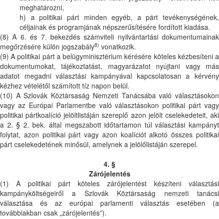
meghatározni,
h) a politikai párt minden egyéb, a párt tevékenységének,
céljainak és programjának népszerűsítésére fordított kiadása.
(8) A 6. és 7. bekezdés számviteli nyilvántartási dokumentumainak
8)
megőrzésére külön jogszabály
vonatkozik.
(9) A politikai párt a belügyminisztérium kérésére köteles kézbesíteni a
dokumentumokat, tájékoztatást, magyarázatot nyújtani vagy más
adatot megadni választási kampányával kapcsolatosan a kérvény
kézhez vételétől számított tíz napon belül.
(10) A Szlovák Köztársaság Nemzeti Tanácsába való választásokon
vagy az Európai Parlamentbe való választásokon politikai párt vagy
politikai pártkoalíció jelöltlistáján szereplő azon jelölt cselekedeteit, aki
a 2. § 2. bek. által megszabott időtartamon túl választási kampányt
folytat, azon politikai párt vagy azon koalíciót alkotó összes politikai
párt cselekedetének minősül, amelynek a jelölőlistáján szerepel.
4. §
Zárójelentés
(1) A politikai párt köteles zárójelentést készíteni választási
kampányköltségeiről a Szlovák Köztársaság nemzeti tanácsi
választása és az európai parlamenti választás esetében (a
továbbiakban csak „zárójelentés”).