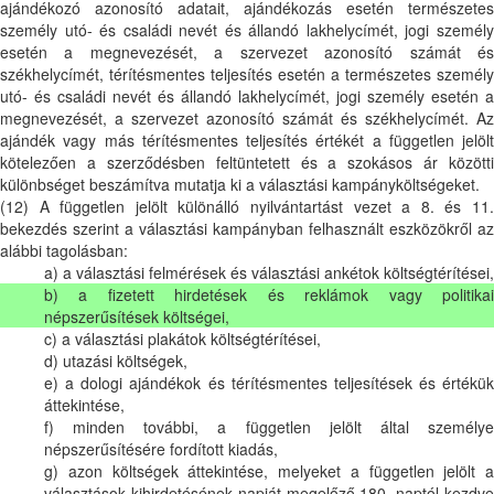
ajándékozó azonosító adatait, ajándékozás esetén természetes
személy utó- és családi nevét és állandó lakhelycímét, jogi személy
esetén a megnevezését, a szervezet azonosító számát és
székhelycímét, térítésmentes teljesítés esetén a természetes személy
utó- és családi nevét és állandó lakhelycímét, jogi személy esetén a
megnevezését, a szervezet azonosító számát és székhelycímét. Az
ajándék vagy más térítésmentes teljesítés értékét a független jelölt
kötelezően a szerződésben feltüntetett és a szokásos ár közötti
különbséget beszámítva mutatja ki a választási kampányköltségeket.
(12) A független jelölt különálló nyilvántartást vezet a 8. és 11.
bekezdés szerint a választási kampányban felhasznált eszközökről az
alábbi tagolásban:
a) a választási felmérések és választási ankétok költségtérítései,
b) a fizetett hirdetések és reklámok vagy politikai
népszerűsítések költségei,
c) a választási plakátok költségtérítései,
d) utazási költségek,
e) a dologi ajándékok és térítésmentes teljesítések és értékük
áttekintése,
f) minden további, a független jelölt által személye
népszerűsítésére fordított kiadás,
g) azon költségek áttekintése, melyeket a független jelölt a
választások kihirdetésének napját megelőző 180. naptól kezdve