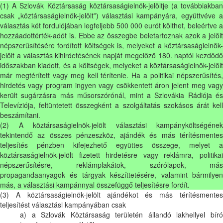
(1) A Szlovák Köztársaság köztársaságielnök-jelöltje (a továbbiakban
csak „köztársaságielnök-jelölt”) választási kampányára, együttvéve a
választás két fordulójában legfeljebb 500 000 eurót költhet, beleértve a
hozzáadottérték-adót is. Ebbe az összegbe beletartoznak azok a jelölt
népszerűsítésére fordított költségek is, melyeket a köztársaságielnök-
jelölt a választás kihirdetésének napját megelőző 180. naptól kezdődő
időszakban kiadott, és a költségek, melyeket a köztársaságielnök-jelölt
már megtérített vagy meg kell térítenie. Ha a politikai népszerűsítés,
hirdetés vagy program ingyen vagy csökkentett áron jelent meg vagy
került sugárzásra más műsorszórónál, mint a Szlovákia Rádiója és
Televíziója, feltüntetett összegként a szolgáltatás szokásos árát kell
beszámítani.
(2) A köztársaságielnök-jelölt választási kampányköltségének
tekintendő az összes pénzeszköz, ajándék és más térítésmentes
teljesítés pénzben kifejezhető együttes összege, melyet a
köztársaságielnök-jelölt fizetett hirdetésre vagy reklámra, politikai
népszerűsítésre, reklámplakátok, szórólapok, más
propagandaanyagok és tárgyak készíttetésére, valamint bármilyen
más, a választási kampánnyal összefüggő teljesítésre fordít.
(3) A köztársaságielnök-jelölt ajándékot és más térítésmentes
teljesítést választási kampányában csak
a) a Szlovák Köztársaság területén állandó lakhellyel bíró