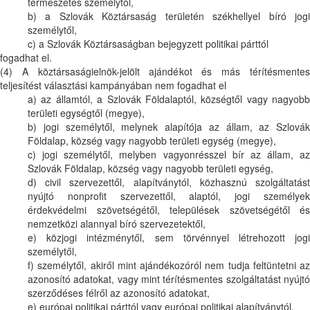
természetes személytől,
b) a Szlovák Köztársaság területén székhellyel bíró jogi
személytől,
c) a Szlovák Köztársaságban bejegyzett politikai párttól
fogadhat el.
(4) A köztársaságielnök-jelölt ajándékot és más térítésmentes
teljesítést választási kampányában nem fogadhat el
a) az államtól, a Szlovák Földalaptól, községtől vagy nagyobb
területi egységtől (megye),
b) jogi személytől, melynek alapítója az állam, az Szlovák
Földalap, község vagy nagyobb területi egység (megye),
c) jogi személytől, melyben vagyonrésszel bír az állam, az
Szlovák Földalap, község vagy nagyobb területi egység,
d) civil szervezettől, alapítványtól, közhasznú szolgáltatást
nyújtó nonprofit szervezettől, alaptól, jogi személyek
érdekvédelmi szövetségétől, települések szövetségétől és
nemzetközi alannyal bíró szervezetektől,
e) közjogi intézménytől, sem törvénnyel létrehozott jogi
személytől,
f) személytől, akiről mint ajándékozóról nem tudja feltüntetni az
azonosító adatokat, vagy mint térítésmentes szolgáltatást nyújtó
szerződéses félről az azonosító adatokat,
e) európai politikai párttól vagy európai politikai alapítványtól.